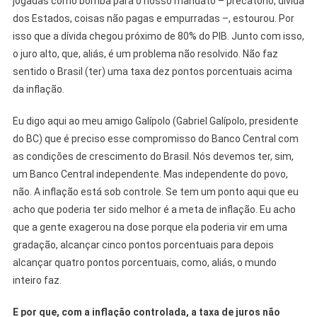
jogadas como bomba para o nosso mandato – precatório, dívida
dos Estados, coisas não pagas e empurradas –, estourou. Por
isso que a dívida chegou próximo de 80% do PIB. Junto com isso,
o juro alto, que, aliás, é um problema não resolvido. Não faz
sentido o Brasil (ter) uma taxa dez pontos porcentuais acima
da inflação.
Eu digo aqui ao meu amigo Galípolo (Gabriel Galípolo, presidente
do BC) que é preciso esse compromisso do Banco Central com
as condições de crescimento do Brasil. Nós devemos ter, sim,
um Banco Central independente. Mas independente do povo,
não. A inflação está sob controle. Se tem um ponto aqui que eu
acho que poderia ter sido melhor é a meta de inflação. Eu acho
que a gente exagerou na dose porque ela poderia vir em uma
gradação, alcançar cinco pontos porcentuais para depois
alcançar quatro pontos porcentuais, como, aliás, o mundo
inteiro faz.
E por que, com a inflação controlada, a taxa de juros não