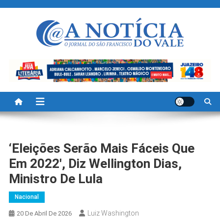
Skip
to
content
A Noticia Do Vale
Blog de Noticias do Vale do São Francisco é Região
‘Eleições Serão Mais Fáceis Que
Em 2022′, Diz Wellington Dias,
Ministro De Lula
Nacional
Luiz Washington
20 De Abril De 2026