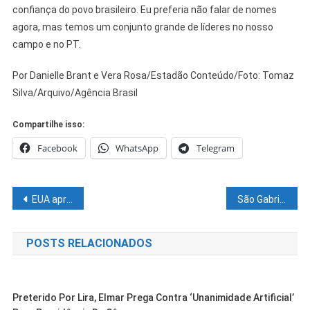
confiança do povo brasileiro. Eu preferia não falar de nomes
agora, mas temos um conjunto grande de líderes no nosso
campo e no PT.
Por Danielle Brant e Vera Rosa/Estadão Conteúdo/Foto: Tomaz
Silva/Arquivo/Agência Brasil
Compartilhe isso:
Facebook
WhatsApp
Telegram
Navegação
EUA apreendem navio iraniano e tensão com Teerã aumenta às vésperas do fim da trégua
São Gabriel recebe ordem de serviço para ampliação da pavimentação da BA-435
de
POSTS RELACIONADOS
Post
Preterido Por Lira, Elmar Prega Contra ‘unanimidade Artificial’