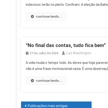
indecisos terão no pleito. Confiram: A eleição da Bahi
continue lendo...
“No final das contas, tudo fica bem”
Luiz Washington
27 De Julho De 2026
A vida muda o tempo todo. As dores que hoje parec
não é uma frase motivacional vazia. É uma observaçã
continue lendo...
Navegação
Publicações mais antigas