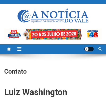
Skip
to
content
A Noticia Do Vale
Blog de Noticias do Vale do São Francisco é Região
Contato
Luiz Washington