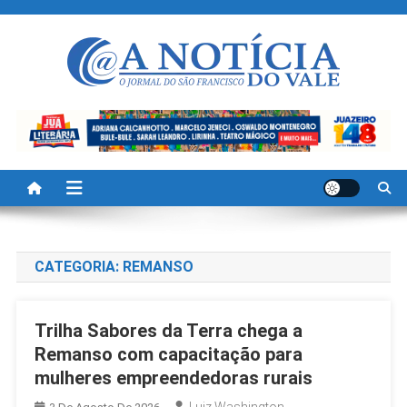
Skip
to
content
A Noticia Do Vale
Blog de Noticias do Vale do São Francisco é Região
CATEGORIA:
REMANSO
Trilha Sabores da Terra chega a
Remanso com capacitação para
mulheres empreendedoras rurais