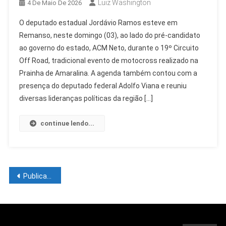
Luiz Washington
4 De Maio De 2026
O deputado estadual Jordávio Ramos esteve em
Remanso, neste domingo (03), ao lado do pré-candidato
ao governo do estado, ACM Neto, durante o 19º Circuito
Off Road, tradicional evento de motocross realizado na
Prainha de Amaralina. A agenda também contou com a
presença do deputado federal Adolfo Viana e reuniu
diversas lideranças políticas da região […]
continue lendo...
Outras Cidades
Petrolina
Navegação
Miguel Será Candidato A Deputado
Publicações mais antigas
Outras Cidades
Outras Cidades
Salvador
Federal Com Apoio De Prefeitos De
Cidades
Outras Cidades
por
Cidades
Juazeiro
Provas Do Encceja 2026 Serão
Balcão GOV.BR, No SAC Rodoviária,
Eduardo Da Fonte
Cidades
Juazeiro
Bahia Cresce Pela Quarta Vez Seguida
Novo Coletivo Bahia Pela Paz
Aplicadas Em 23 De Agosto
Casa Nova
Cidades
posts
Amplia Acesso Dos Baianos A
Juazeiro Pelo Mundo: Prefeitura
No Ideb
6 de agosto de 2026
Luiz Washington
Cidades
Petrolina
Fortalece Ações De Prevenção À
Cidades
Juazeiro
No Dia Nacional Da Saúde, Mutirão De
6 de agosto de 2026
Luiz Washington