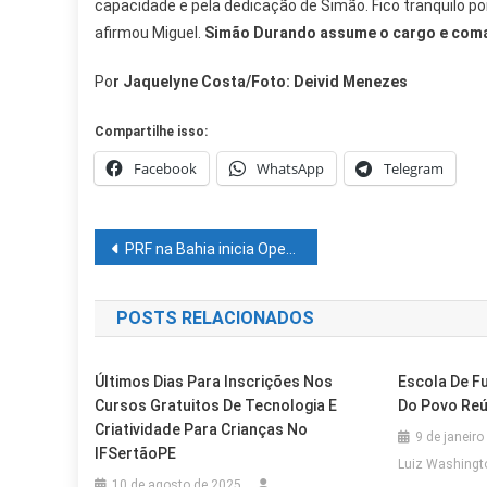
capacidade e pela dedicação de Simão. Fico tranquilo 
afirmou Miguel.
Simão Durando assume o cargo e comand
Po
r Jaquelyne Costa/Foto: Deivid Menezes
Compartilhe isso:
Facebook
WhatsApp
Telegram
Navegação
PRF na Bahia inicia Operação Proclamação da República 2021
de
POSTS RELACIONADOS
Post
Últimos Dias Para Inscrições Nos
Escola De F
Cursos Gratuitos De Tecnologia E
Do Povo Reú
Criatividade Para Crianças No
9 de janeiro
IFSertãoPE
Luiz Washingt
10 de agosto de 2025