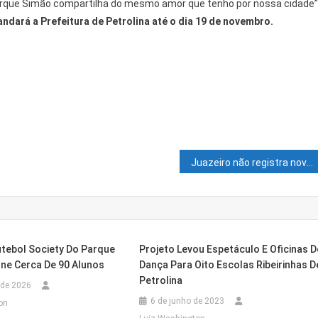
porque Simão compartilha do mesmo amor que tenho por nossa cidade”
ará a Prefeitura de Petrolina até o dia 19 de novembro.
Juazeiro não registra novos casos da Covid-19 neste sábado
utebol Society Do Parque
Projeto Levou Espetáculo E Oficinas D
ne Cerca De 90 Alunos
Dança Para Oito Escolas Ribeirinhas D
Petrolina
 de 2026
6 de junho de 2023
on