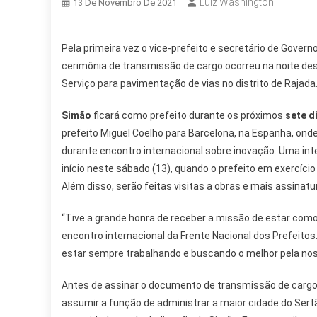
Luiz Washington
13 De Novembro De 2021
Pela primeira vez o vice-prefeito e secretário de Govern
cerimônia de transmissão de cargo ocorreu na noite des
Serviço para pavimentação de vias no distrito de Rajada
Simão
ficará como prefeito durante os próximos
sete d
prefeito Miguel Coelho para Barcelona, na Espanha, onde 
durante encontro internacional sobre inovação. Uma inte
início neste sábado (13), quando o prefeito em exercíci
Além disso, serão feitas visitas a obras e mais assinat
“Tive a grande honra de receber a missão de estar como
encontro internacional da Frente Nacional dos Prefeitos
estar sempre trabalhando e buscando o melhor pela noss
Antes de assinar o documento de transmissão de cargo
assumir a função de administrar a maior cidade do Sertã