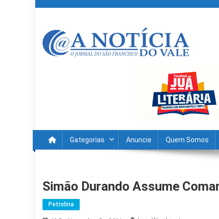
Skip
to
content
A Noticia Do Vale
Blog de Noticias do Vale do São Francisco é Região
Gategorias
Anuncie
Quem Somos
Simão Durando Assume Comand
Petrolina