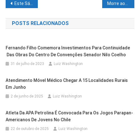
Navegação
Este Sábado (21) é o dia de Mega Vacinação em Pilão Arcado
Morre aos 42 anos de infarto o Ex Gerente de Jornalismo da TV Grande Rio, Elizandro Oliveira,
de
POSTS RELACIONADOS
Post
Fernando Filho Comemora Investimentos Para Continuidade
Das Obras Do Centro De Convenções Senador Nilo Coelho
31 de julho de 2023
Luiz Washington
Atendimento Móvel Médico Chegar A 15 Localidades Rurais
Em Junho
2 de junho de 2025
Luiz Washington
Cidades
Juazeiro
Atleta Da APA Petrolina É Convocada Para Os Jogos Parapan-
Outras Cidades
Salvador
Cidades
Juazeiro
Americanos De Jovens No Chile
Prefeitura De Juazeiro Entrega
Venda Mais Cara Da História Do Bahia,
Cidades
Juazeiro
Aciaj Apoia Programa De Revitalização
Segunda Etapa Do Projeto De
22 de outubro de 2025
Luiz Washington
Cidades
Juazeiro
Atacante É Apresentado Em Rival Da
PROJUA Na Iluminação: Prefeitura
Financeira Do Comércio Das BRs 325 E
Cidades
Juazeiro
Boiamento Do Rio São Francisco E
Juazeiro Integra A Lista Dos 20