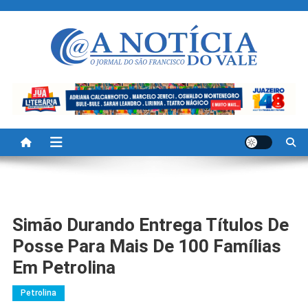
Skip
to
content
A Noticia Do Vale
Blog de Noticias do Vale do São Francisco é Região
Simão Durando Entrega Títulos De
Posse Para Mais De 100 Famílias
Em Petrolina
Petrolina