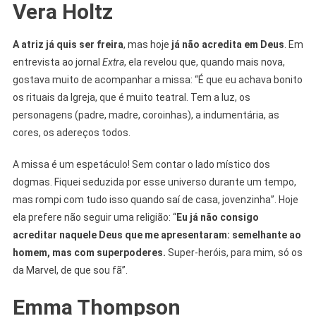
Vera Holtz
A atriz já quis ser freira
, mas hoje
já não acredita em Deus
. Em
entrevista ao jornal
Extra
, ela revelou que, quando mais nova,
gostava muito de acompanhar a missa: “É que eu achava bonito
os rituais da Igreja, que é muito teatral. Tem a luz, os
personagens (padre, madre, coroinhas), a indumentária, as
cores, os adereços todos.
A missa é um espetáculo! Sem contar o lado místico dos
dogmas. Fiquei seduzida por esse universo durante um tempo,
mas rompi com tudo isso quando saí de casa, jovenzinha”. Hoje
ela prefere não seguir uma religião: “
Eu já não consigo
acreditar naquele Deus
que me apresentaram: semelhante ao
homem, mas com superpoderes.
Super-heróis, para mim, só os
da Marvel, de que sou fã”.
Emma Thompson