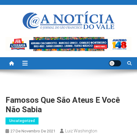
Skip
to
content
A Noticia Do Vale
Blog de Noticias do Vale do São Francisco é Região
Famosos Que São Ateus E Você
Não Sabia
Uncategorized
Luiz Washington
27 De Novembro De 2021