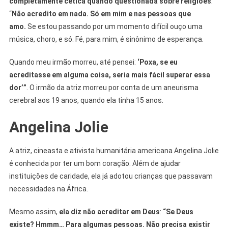
completamente cética quando questionada sobre religiões
:
“
Não acredito em nada.
Só em mim e nas pessoas que
amo.
Se estou passando por um momento difícil ouço uma
música, choro, e só. Fé, para mim, é sinônimo de esperança.
Quando meu irmão morreu, até pensei:
‘Poxa, se eu
acreditasse em alguma coisa, seria mais fácil superar essa
dor’”
. O irmão da atriz morreu por conta de um aneurisma
cerebral aos 19 anos, quando ela tinha 15 anos.
Angelina Jolie
A atriz, cineasta e ativista humanitária americana Angelina Jolie
é conhecida por ter um bom coração. Além de ajudar
instituições de caridade, ela já adotou crianças que passavam
necessidades na África.
Mesmo assim,
ela diz não acreditar em Deus
:
“Se Deus
existe? Hmmm… Para algumas pessoas. Não precisa existir