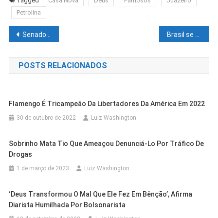
Tagged
Casa Nova
Deus
Famosos
Juazeiro
Petrolina
Navegação
Senado aprova piso salarial nacional de R$ 4,7 mil para enfermeiros
Brasil se prepara para combater nova mutação do vírus
de
POSTS RELACIONADOS
Post
Flamengo É Tricampeão Da Libertadores Da América Em 2022
30 de outubro de 2022
Luiz Washington
Sobrinho Mata Tio Que Ameaçou Denunciá-Lo Por Tráfico De
Drogas
1 de março de 2023
Luiz Washington
‘Deus Transformou O Mal Que Ele Fez Em Bênção’, Afirma
Cidades
Juazeiro
Cidades
Juazeiro
Cidades
Juazeiro
Diarista Humilhada Por Bolsonarista
Sesau De Juazeiro Intensifica
Educação De Juazeiro Avança No IDEB