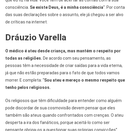
que eu fiz na vida. Você tem de acertar as contas com a sua
consciência.
Se existe Deus, é a minha consciência
“. Por conta
das suas declarações sobre o assunto, ele já chegou a ser alvo
de críticas na internet.
Dráuzio Varella
O médico é ateu desde criança, mas mantém o respeito por
todas as religiões.
De acordo com seu pensamento, as
pessoas têm a necessidade de criar saídas para a vida eterna,
já que não estão preparadas para o fato de que todos vamos
morrer. E completa: “
Sou ateu e mereço o mesmo respeito que
tenho pelos religiosos.
Os religiosos que têm dificuldade para entender como alguém
pode discordar de sua cosmovisão devem pensar que eles
também são ateus quando confrontados com crenças. O ateu
desperta a ira dos fanáticos, porque aceitá-lo como ser
pensante obriga-os a questionar suas próprias convicções”.