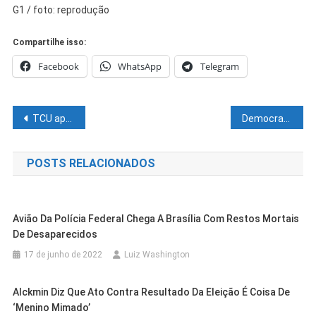
G1 / foto: reprodução
Compartilhe isso:
Facebook
WhatsApp
Telegram
Navegação
TCU aprova resolução que impede FBC, líder do governo, de assumir vaga na Corte
Democratas oficializa ACM Neto pré-candidato ao governo da BAhia
de
POSTS RELACIONADOS
Post
Avião Da Polícia Federal Chega A Brasília Com Restos Mortais
De Desaparecidos
17 de junho de 2022
Luiz Washington
Alckmin Diz Que Ato Contra Resultado Da Eleição É Coisa De
‘menino Mimado’