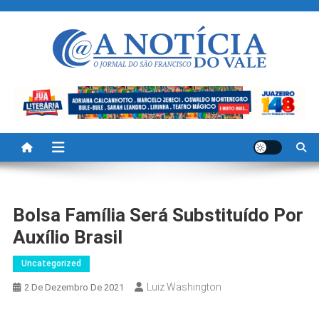
Skip
to
content
A Noticia Do Vale
Blog de Noticias do Vale do São Francisco é Região
Bolsa Família Será Substituído Por
Auxílio Brasil
Uncategorized
Luiz Washington
2 De Dezembro De 2021