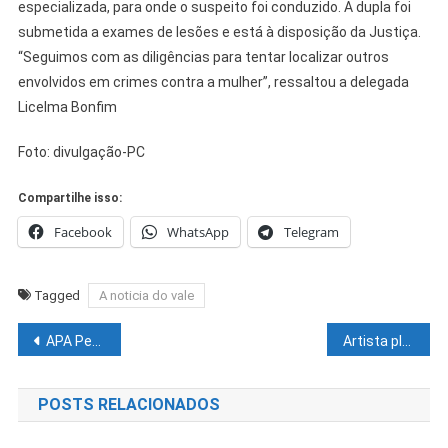
especializada, para onde o suspeito foi conduzido. A dupla foi
submetida a exames de lesões e está à disposição da Justiça.
“Seguimos com as diligências para tentar localizar outros
envolvidos em crimes contra a mulher”, ressaltou a delegada
Licelma Bonfim
Foto: divulgação-PC
Compartilhe isso:
Facebook
WhatsApp
Telegram
Tagged
A noticia do vale
Navegação
APA Petrolina celebra parceria com a Faculdade UNINASSAU
Artista plástico Coelhão lança livro sobre Juazeiro neste sábado (4)
de
POSTS RELACIONADOS
Post