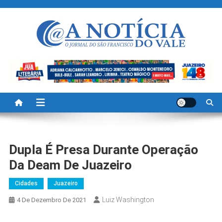
Skip
to
content
A Noticia Do Vale
Blog de Noticias do Vale do São Francisco é Região
Dupla É Presa Durante Operação
Da Deam De Juazeiro
Cidades
Juazeiro
Luiz Washington
4 De Dezembro De 2021