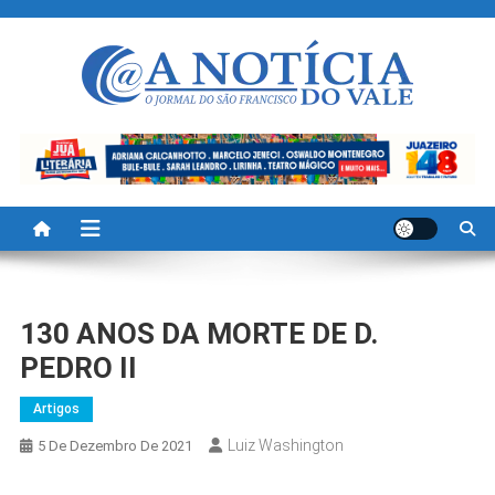
Skip
to
content
A Noticia Do Vale
Blog de Noticias do Vale do São Francisco é Região
130 ANOS DA MORTE DE D.
PEDRO II
Artigos
Luiz Washington
5 De Dezembro De 2021