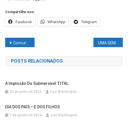
Compartilhe isso:
Facebook
WhatsApp
Telegram
Navegação
Concursos públicos oferecem 21.028 vagas com salários de até R$ 33,7 mil
UMA SEMANA FELIZ, APESAR DE TUDO
de
POSTS RELACIONADOS
Post
A Implosão Do Submersivel TITAL
23 de junho de 2023
Luiz Washington
DIA DOS PAIS – E DOS FILHOS
7 de agosto de 2024
Luiz Washington
Cidades
Juazeiro
Outras Cidades
Salvador
Cidades
Juazeiro