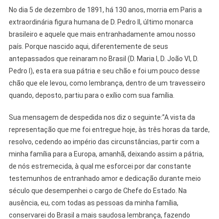
No dia 5 de dezembro de 1891, há 130 anos, morria em Paris a
extraordinária figura humana de D. Pedro II, último monarca
brasileiro e aquele que mais entranhadamente amou nosso
país. Porque nascido aqui, diferentemente de seus
antepassados que reinaram no Brasil (D. Maria I, D. João VI, D.
Pedro I), esta era sua pátria e seu chão e foi um pouco desse
chão que ele levou, como lembrança, dentro de um travesseiro
quando, deposto, partiu para o exílio com sua família.
Sua mensagem de despedida nos diz o seguinte:”A vista da
representação que me foi entregue hoje, às três horas da tarde,
resolvo, cedendo ao império das circunstâncias, partir com a
minha família para a Europa, amanhã, deixando assim a pátria,
de nós estremecida, à qual me esforcei por dar constante
testemunhos de entranhado amor e dedicação durante meio
século que desempenhei o cargo de Chefe do Estado. Na
ausência, eu, com todas as pessoas da minha família,
conservarei do Brasil a mais saudosa lembrança, fazendo