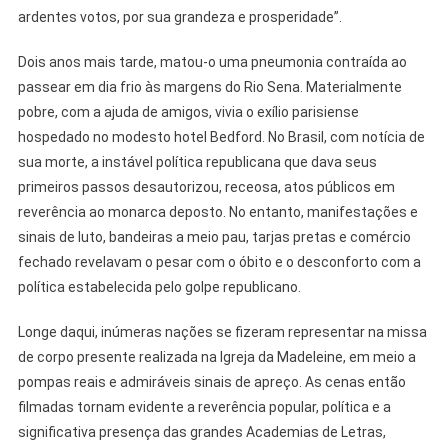
ardentes votos, por sua grandeza e prosperidade”.
Dois anos mais tarde, matou-o uma pneumonia contraída ao
passear em dia frio às margens do Rio Sena. Materialmente
pobre, com a ajuda de amigos, vivia o exílio parisiense
hospedado no modesto hotel Bedford. No Brasil, com notícia de
sua morte, a instável política republicana que dava seus
primeiros passos desautorizou, receosa, atos públicos em
reverência ao monarca deposto. No entanto, manifestações e
sinais de luto, bandeiras a meio pau, tarjas pretas e comércio
fechado revelavam o pesar com o óbito e o desconforto com a
política estabelecida pelo golpe republicano.
Longe daqui, inúmeras nações se fizeram representar na missa
de corpo presente realizada na Igreja da Madeleine, em meio a
pompas reais e admiráveis sinais de apreço. As cenas então
filmadas tornam evidente a reverência popular, política e a
significativa presença das grandes Academias de Letras,