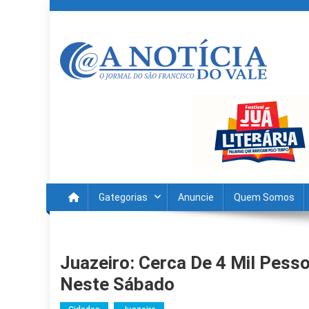
Skip
to
content
A Noticia Do Vale
Blog de Noticias do Vale do São Francisco é Região
Gategorias
Anuncie
Quem Somos
Juazeiro: Cerca De 4 Mil Pes
Neste Sábado