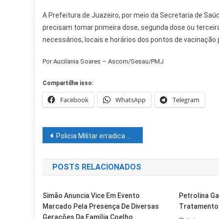
A Prefeitura de Juazeiro, por meio da Secretaria de Sa
precisam tomar primeira dose, segunda dose ou tercei
necessários, locais e horários dos pontos de vacinação 
Por Aucilania Soares – Ascom/Sesau/PMJ
Compartilhe isso:
Facebook
WhatsApp
Telegram
Navegação
Policia Militar erradica 18 mil pés de maconha em Curaçá
de
POSTS RELACIONADOS
Post
Simão Anuncia Vice Em Evento
Petrolina G
Marcado Pela Presença De Diversas
Tratamento 
Gerações Da Família Coelho