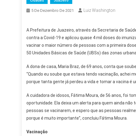
Cidades
Juazeiro
Luiz Washington
5 De Dezembro De 2021
A Prefeitura de Juazeiro, através da Secretaria de Saú
contra a Covid-19 e aplicou quase 4 mil doses do imuniz
vacinar o maior número de pessoas com a primeira dos
50 Unidades Básicas de Saúde (UBSs) das zonas urbana e
A dona de casa, Maria Braz, de 69 anos, conta que soub
“Quando eu soube que estava tendo vacinação, achei mui
porque tanta gente já perdeu a vida e tomar a vacina é 
A cuidadora de idosos, Fátima Moura, de 56 anos, foi 
oportunidade. Ela deixa um alerta para quem ainda não
pessoas se vacinarem, e espero que as pessoas realme
porque é muito importante”, concluiu Fátima Moura.
Vacinação