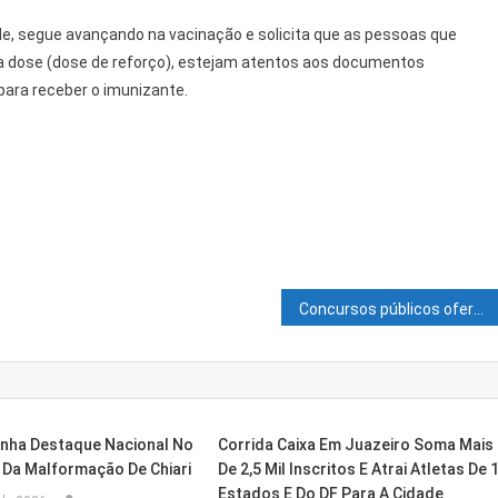
úde, segue avançando na vacinação e solicita que as pessoas que
ra dose (dose de reforço), estejam atentos aos documentos
para receber o imunizante.
Concursos públicos oferecem 21.028 vagas com salários de até R$ 33,7 mil
anha Destaque Nacional No
Corrida Caixa Em Juazeiro Soma Mais
Da Malformação De Chiari
De 2,5 Mil Inscritos E Atrai Atletas De 
Estados E Do DF Para A Cidade