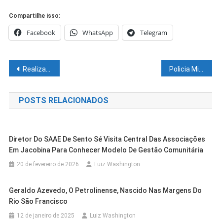
Compartilhe isso:
Facebook
WhatsApp
Telegram
Navegação
Realizada com sucesso a Eleição do Sindicato dos Trabalhadores Rurais de Casa Nova
Policia Militar erradica 18 mil pés de maconha em Curaçá
de
POSTS RELACIONADOS
Post
Diretor Do SAAE De Sento Sé Visita Central Das Associações
Em Jacobina Para Conhecer Modelo De Gestão Comunitária
20 de fevereiro de 2026
Luiz Washington
Geraldo Azevedo, O Petrolinense, Nascido Nas Margens Do
Rio São Francisco
Cidades
Petrolina
12 de janeiro de 2025
Luiz Washington