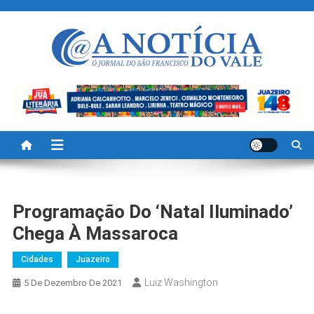
Skip
to
content
A Noticia Do Vale
Blog de Noticias do Vale do São Francisco é Região
Programação Do ‘Natal Iluminado’
Chega À Massaroca
Cidades
Juazeiro
Luiz Washington
5 De Dezembro De 2021