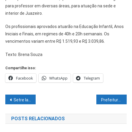
para professor em diversas áreas, para atuação na sede e
interior de Juazeiro.
Os profissionais aprovados atuarão na Educação Infantil, Anos
Iniciais e Finais, em regimes de 40h e 20h semanais. Os
vencimentos variam entre R$ 1.519,93 e R$ 3.039,86.
Texto: Brena Souza
Compartilhe isso:
Facebook
WhatsApp
Telegram
Navegação
Setre lança portfólio digital
Prefeitura de Juazeiro alerta sobre a importância de cadastro e atualização do Cartão SUS
de
POSTS RELACIONADOS
Post