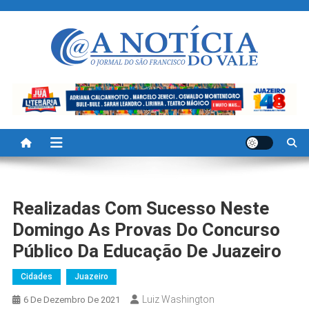
Skip
to
content
A Noticia Do Vale
Blog de Noticias do Vale do São Francisco é Região
Realizadas Com Sucesso Neste
Domingo As Provas Do Concurso
Público Da Educação De Juazeiro
Cidades
Juazeiro
Luiz Washington
6 De Dezembro De 2021