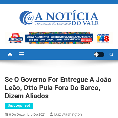
Skip
to
content
A Noticia Do Vale
Blog de Noticias do Vale do São Francisco é Região
Se O Governo For Entregue A João
Leão, Otto Pula Fora Do Barco,
Dizem Aliados
Uncategorized
Luiz Washington
6 De Dezembro De 2021