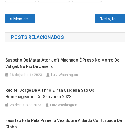
Navegação
Mais de 78% dos baianos avaliam como positiva a gestão de Rui, diz pesquisa
“Neto, faça por nós no interior o que você fez por Salvador”.
de
POSTS RELACIONADOS
Post
Suspeito De Matar Ator Jeff Machado É Preso No Morro Do
Vidigal, No Rio De Janeiro
16 de junho de 2023
Luiz Washington
Recife: Jorge De Altinho E Irah Caldeira São Os
Homenageados Do São João 2023
28 de maio de 2023
Luiz Washington
Faustão Fala Pela Primeira Vez Sobre A Saída Conturbada Da
Cidades
Petrolina
Globo
Cidades
Petrolina