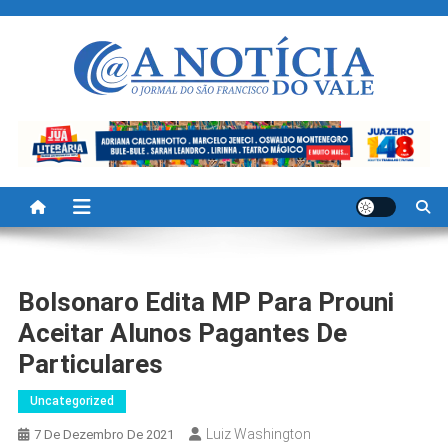
Skip
to
content
A Noticia Do Vale
Blog de Noticias do Vale do São Francisco é Região
Bolsonaro Edita MP Para Prouni
Aceitar Alunos Pagantes De
Particulares
Uncategorized
Luiz Washington
7 De Dezembro De 2021