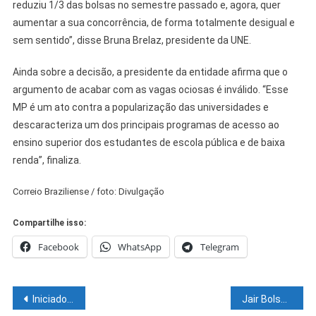
reduziu 1/3 das bolsas no semestre passado e, agora, quer
aumentar a sua concorrência, de forma totalmente desigual e
sem sentido”, disse Bruna Brelaz, presidente da UNE.
Ainda sobre a decisão, a presidente da entidade afirma que o
argumento de acabar com as vagas ociosas é inválido. “Esse
MP é um ato contra a popularização das universidades e
descaracteriza um dos principais programas de acesso ao
ensino superior dos estudantes de escola pública e de baixa
renda”, finaliza.
Correio Braziliense / foto: Divulgação
Compartilhe isso:
Facebook
WhatsApp
Telegram
Navegação
Iniciado em Juazeiro projeto”Juaarborizado”
Jair Bolsonaro classificou como “coleira” o chamado passaporte da vacina, adotado em outros países.