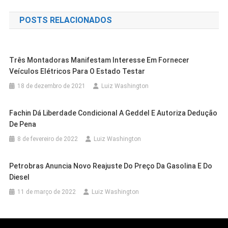
de
POSTS RELACIONADOS
Post
Três Montadoras Manifestam Interesse Em Fornecer
Veículos Elétricos Para O Estado Testar
18 de dezembro de 2021
Luiz Washington
Fachin Dá Liberdade Condicional A Geddel E Autoriza Dedução
De Pena
8 de fevereiro de 2022
Luiz Washington
Petrobras Anuncia Novo Reajuste Do Preço Da Gasolina E Do
Casa Nova
Cidades
Diesel
Casa Nova
Cidades
Programa Farmácia Em Todo Lugar
Cidades
Petrolina
11 de março de 2022
Luiz Washington
Prefeitura De Casa Nova Promove
Leva Medicamentos Gratuitos Aos
IFSertãoPE/Zona Rural Inscreve Até
Encontro Formativo E Fortalece A
Cidades
Juazeiro
Moradores De Bem Bom
Cidades
Petrolina
Sexta Para Curso De Inglês
Cidades
Juazeiro
Educação Municipal
Outras Cidades
Petrolina
Novo Símbolo Da Cultura Popular, Boi