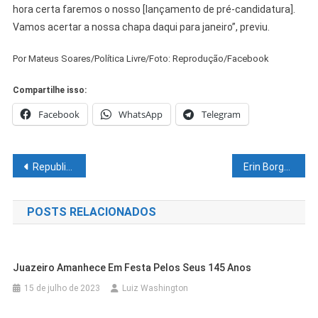
hora certa faremos o nosso [lançamento de pré-candidatura].
Vamos acertar a nossa chapa daqui para janeiro”, previu.
Por Mateus Soares/Política Livre/Foto: Reprodução/Facebook
Compartilhe isso:
Facebook
WhatsApp
Telegram
Navegação
Republicanos não desiste de lançar João Roma candidato a governador
Erin Borges encerra temporada do musical “O Garoto Honesto”
de
POSTS RELACIONADOS
Post
Juazeiro Amanhece Em Festa Pelos Seus 145 Anos
15 de julho de 2023
Luiz Washington