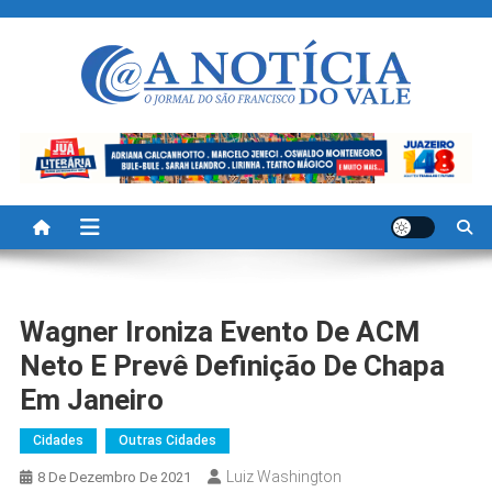
Skip
to
content
A Noticia Do Vale
Blog de Noticias do Vale do São Francisco é Região
Wagner Ironiza Evento De ACM
Neto E Prevê Definição De Chapa
Em Janeiro
Cidades
Outras Cidades
Luiz Washington
8 De Dezembro De 2021