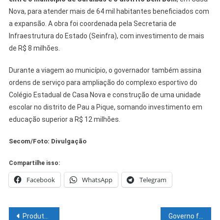
Nova, para atender mais de 64 mil habitantes beneficiados com
a expansão. A obra foi coordenada pela Secretaria de
Infraestrutura do Estado (Seinfra), com investimento de mais
de R$ 8 milhões.
Durante a viagem ao município, o governador também assina
ordens de serviço para ampliação do complexo esportivo do
Colégio Estadual de Casa Nova e construção de uma unidade
escolar no distrito de Pau a Pique, somando investimento em
educação superior a R$ 12 milhões.
Secom/Foto: Divulgação
Compartilhe isso:
Facebook
WhatsApp
Telegram
Navegação
Produtores da Feira de Orgânicos de Juazeiro promovem sorteio de Natal para movimentar a economia
Governo federal concederá empréstimo à Bahia para atenção às vítimas das chuvas, diz Wagner