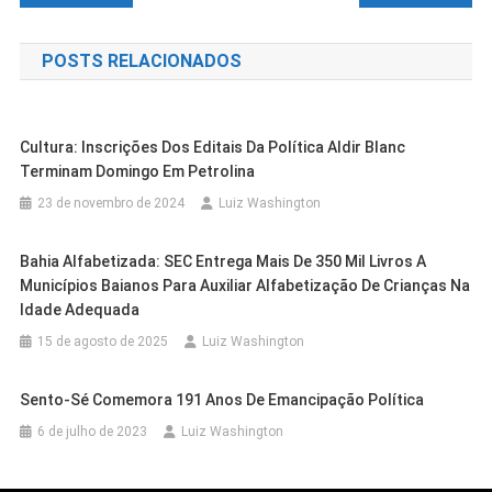
de
POSTS RELACIONADOS
Post
Cultura: Inscrições Dos Editais Da Política Aldir Blanc
Terminam Domingo Em Petrolina
23 de novembro de 2024
Luiz Washington
Bahia Alfabetizada: SEC Entrega Mais De 350 Mil Livros A
Municípios Baianos Para Auxiliar Alfabetização De Crianças Na
Idade Adequada
15 de agosto de 2025
Luiz Washington
Cidades
Petrolina
Sento-Sé Comemora 191 Anos De Emancipação Política
Cidades
Petrolina
Cidades
Outras Cidades
Justiça Federal Determina Que
6 de julho de 2023
Luiz Washington
Eleições 2026: Miguel Coelho
Cidades
Petrolina
Festas Juninas De PE Contabilizam R$
Famílias Em Luta Por Moradia Sejam
Confirma Candidatura À Câmara
Lara Cavalcanti Alfineta Miguel
310,7 Milhões De Recursos Públicos
Cidades
Petrolina
Ouvidas Antes De Eventual
Outras Cidades
Salvador