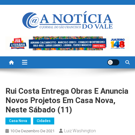
Skip
to
content
A Noticia Do Vale
Blog de Noticias do Vale do São Francisco é Região
Rui Costa Entrega Obras E Anuncia
Novos Projetos Em Casa Nova,
Neste Sábado (11)
Casa Nova
Cidades
Luiz Washington
10 De Dezembro De 2021