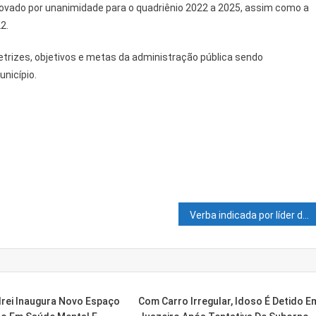
aprovado por unanimidade para o quadriênio 2022 a 2025, assim como a
2.
trizes, objetivos e metas da administração pública sendo
nicípio.
Verba indicada por líder de Bolsonaro vira asfalto que derrete e benefício a aliado
drei Inaugura Novo Espaço
Com Carro Irregular, Idoso É Detido E