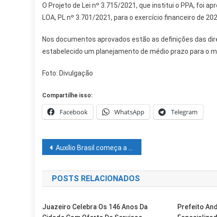
O Projeto de Lei nº 3.715/2021, que institui o PPA, foi 
LOA, PL nº 3.701/2021, para o exercício financeiro de 202
Nos documentos aprovados estão as definições das dire
estabelecido um planejamento de médio prazo para o mu
Foto: Divulgação
Compartilhe isso:
Facebook
WhatsApp
Telegram
Navegação
Auxílio Brasil começa a ser pago nesta sexta (10).
de
POSTS RELACIONADOS
Post
Juazeiro Celebra Os 146 Anos Da
Prefeito An