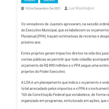
Cidades
Juazeiro
Luiz Washington
10 De Dezembro De 2021
Os vereadores de Juazeiro aprovaram, na sessão ordinári
do Executivo Municipal, que estabelecem os orçamentos 
Plurianual (PPA) traçam estimativas de receitas e despe
próximo ano.
Estes projetos geram impactos diretos na vida dos juaz
contas públicas ao permitir que todo cidadão acompanhe
orçamento de R$ 890 milhões e o PPA segue uma estimat
projetos do Poder Executivo.
A LOA é um planejamento que indica o orçamento e onde 
total arrecadado pelos impostos e o PPA é o instrument
165 da Constituição Federal que estabelece, de forma re
organizado em programas, estruturado em ações, que r