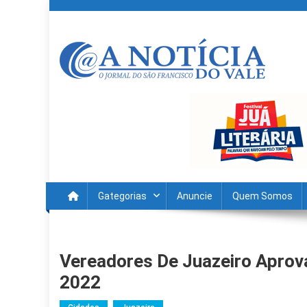
Skip
to
content
A Noticia Do Vale
Blog de Noticias do Vale do São Francisco é Região
Gategorias
Anuncie
Quem Somos
Vereadores De Juazeiro Apro
2022