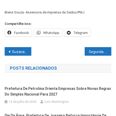
Brena Souza- Assessora de imprensa da Seduc/PMJ
Compartilhe isso:
Facebook
WhatsApp
Telegram
Navegação
Suzana Ramos é condecorada com Medalha Amigos da Marinha
Segunda noite de eliminatórias, Festival Edésio Santos define as 12 canções finalistas
de
POSTS RELACIONADOS
Post
Prefeitura De Petrolina Orienta Empresas Sobre Novas Regras
Do Simples Nacional Para 2027
16 de julho de 2026
Luiz Washington
Dia Da Água: Prefeitura De Juazeiro Reforça Importância Da