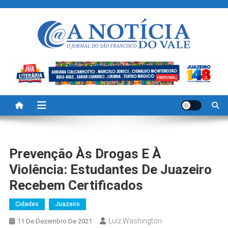
Skip
to
content
A Noticia Do Vale
Blog de Noticias do Vale do São Francisco é Região
Prevenção Às Drogas E À
Violência: Estudantes De Juazeiro
Recebem Certificados
Cidades
Juazeiro
Luiz Washington
11 De Dezembro De 2021