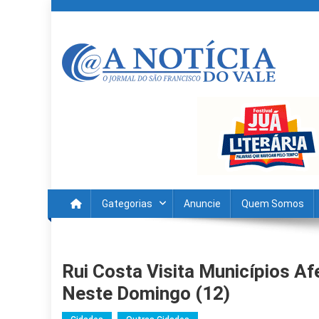
Skip
to
content
A Noticia Do Vale
Blog de Noticias do Vale do São Francisco é Região
Gategorias
Anuncie
Quem Somos
Rui Costa Visita Municípios A
Neste Domingo (12)