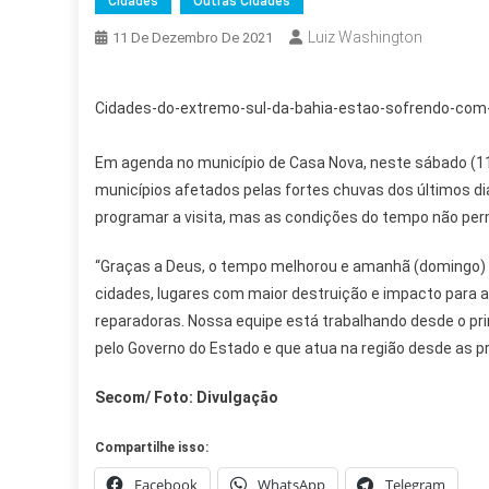
Cidades
Outras Cidades
Luiz Washington
11 De Dezembro De 2021
Cidades-do-extremo-sul-da-bahia-estao-sofrendo-com
Em agenda no município de Casa Nova, neste sábado (11)
municípios afetados pelas fortes chuvas dos últimos dia
programar a visita, mas as condições do tempo não per
“Graças a Deus, o tempo melhorou e amanhã (domingo) e
cidades, lugares com maior destruição e impacto para a
reparadoras. Nossa equipe está trabalhando desde o prim
pelo Governo do Estado e que atua na região desde as 
Secom/ Foto: Divulgação
Compartilhe isso:
Facebook
WhatsApp
Telegram