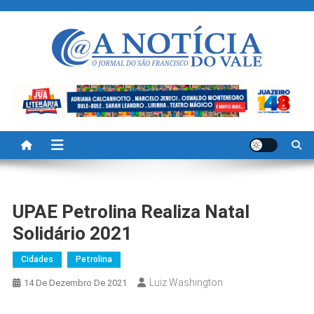
Skip
to
content
A Noticia Do Vale
Blog de Noticias do Vale do São Francisco é Região
UPAE Petrolina Realiza Natal
Solidário 2021
Cidades
Petrolina
Luiz Washington
14 De Dezembro De 2021