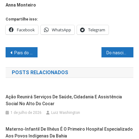
Anna Monteiro
Compartilhe isso:
Facebook
WhatsApp
Telegram
Navegação
Pais do bandido solto cria a preventiva perpetua (para alguns políticos)
Do nascimento ao desmame, suplementação nutricional é essencial para garantir o desenvolvimento de equinos
de
POSTS RELACIONADOS
Post
Ação Reunirá Serviços De Saúde, Cidadania E Assistência
Social No Alto Do Cocar
1 de julho de 2026
Luiz Washington
Materno-Infantil De Ilhéus É O Primeiro Hospital Especializado
Aos Povos Indígenas Da Bahia