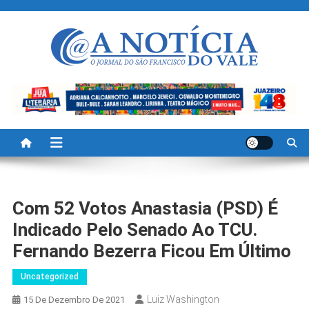
Skip
to
content
A Noticia Do Vale
Blog de Noticias do Vale do São Francisco é Região
Com 52 Votos Anastasia (PSD) É
Indicado Pelo Senado Ao TCU.
Fernando Bezerra Ficou Em Último
Uncategorized
Luiz Washington
15 De Dezembro De 2021