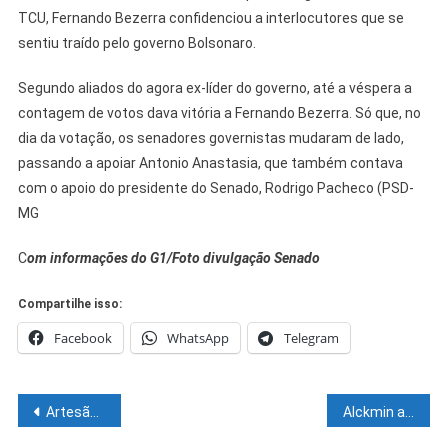
TCU, Fernando Bezerra confidenciou a interlocutores que se
sentiu traído pelo governo Bolsonaro.
Segundo aliados do agora ex-líder do governo, até a véspera a
contagem de votos dava vitória a Fernando Bezerra. Só que, no
dia da votação, os senadores governistas mudaram de lado,
passando a apoiar Antonio Anastasia, que também contava
com o apoio do presidente do Senado, Rodrigo Pacheco (PSD-
MG
C
om informações do G1/Foto
divulgação Senado
Compartilhe isso:
Facebook
WhatsApp
Telegram
Navegação
Artesãos de Petrolina participam da Feira Nacional de Negócios do Artesanato
Alckmin anuncia saída do PSDB apostando ser o vice de Lula