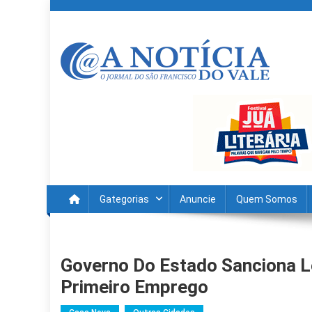
Skip
to
content
A Noticia Do Vale
Blog de Noticias do Vale do São Francisco é Região
Gategorias
Anuncie
Quem Somos
Governo Do Estado Sanciona L
Primeiro Emprego