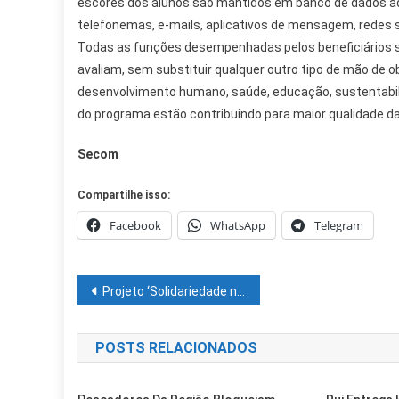
escores dos alunos são mantidos em banco de dados adm
telefonemas, e-mails, aplicativos de mensagem, redes 
Todas as funções desempenhadas pelos beneficiários s
avaliam, sem substituir qualquer outro tipo de mão de 
desenvolvimento humano, saúde, educação, sustentabili
do programa estão contribuindo para maior qualidade da
Secom
Compartilhe isso:
Facebook
WhatsApp
Telegram
Navegação
Projeto ‘Solidariedade não tem idade’ entrega doações a abrigo de idosos de Petrolina
de
POSTS RELACIONADOS
Post