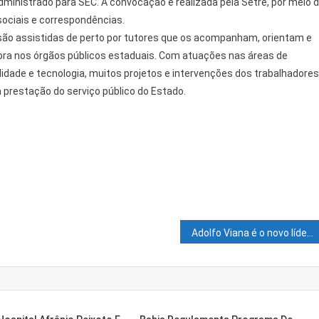
inistrado para SEC. A convocação é realizada pela Setre, por meio 
sociais e correspondências.
ão assistidas de perto por tutores que os acompanham, orientam e
obra nos órgãos públicos estaduais. Com atuações nas áreas de
dade e tecnologia, muitos projetos e intervenções dos trabalhadores
 prestação do serviço público do Estado.
Adolfo Viana é o novo líder nacional do PSDB na Câmara dos Deputados