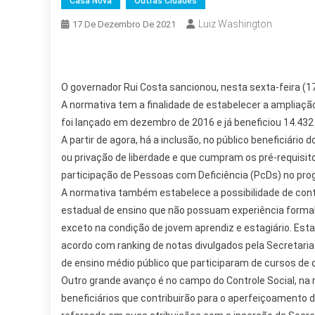
Casa Nova
Outras Cidades
Luiz Washington
17 De Dezembro De 2021
O governador Rui Costa sancionou, nesta sexta-feira (17
A normativa tem a finalidade de estabelecer a ampliação
foi lançado em dezembro de 2016 e já beneficiou 14.432
A partir de agora, há a inclusão, no público beneficiár
ou privação de liberdade e que cumpram os pré-requisito
participação de Pessoas com Deficiência (PcDs) no pro
A normativa também estabelece a possibilidade de cont
estadual de ensino que não possuam experiência formal
exceto na condição de jovem aprendiz e estagiário. Esta
acordo com ranking de notas divulgados pela Secretari
de ensino médio público que participaram de cursos de 
Outro grande avanço é no campo do Controle Social, na 
beneficiários que contribuirão para o aperfeiçoamento