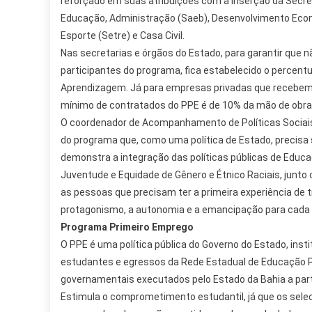
reforçado em suas atribuições com a inserção da Secre
Educação, Administração (Saeb), Desenvolvimento Econ
Esporte (Setre) e Casa Civil.
Nas secretarias e órgãos do Estado, para garantir que n
participantes do programa, fica estabelecido o percentu
Aprendizagem. Já para empresas privadas que recebem b
mínimo de contratados do PPE é de 10% da mão de obra t
O coordenador de Acompanhamento de Políticas Sociais 
do programa que, como uma política de Estado, precisa s
demonstra a integração das políticas públicas de Educa
Juventude e Equidade de Gênero e Étnico Raciais, junt
as pessoas que precisam ter a primeira experiência de t
protagonismo, a autonomia e a emancipação para cada 
Programa Primeiro Emprego
O PPE é uma política pública do Governo do Estado, inst
estudantes e egressos da Rede Estadual de Educação Pr
governamentais executados pelo Estado da Bahia a part
Estimula o comprometimento estudantil, já que os sel