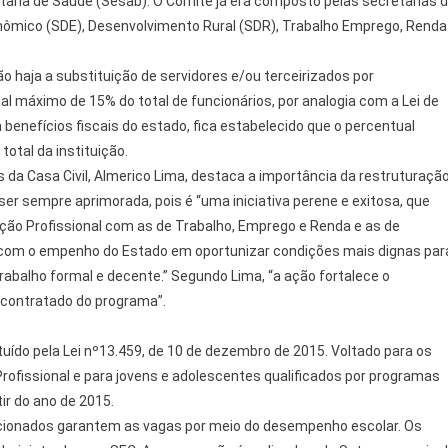
taria de Saúde (Sesab). O Comitê já era composto pelas secretarias 
ômico (SDE), Desenvolvimento Rural (SDR), Trabalho Emprego, Renda
ão haja a substituição de servidores e/ou terceirizados por
al máximo de 15% do total de funcionários, por analogia com a Lei de
enefícios fiscais do estado, fica estabelecido que o percentual
otal da instituição.
da Casa Civil, Almerico Lima, destaca a importância da restruturaçã
er sempre aprimorada, pois é “uma iniciativa perene e exitosa, que
ção Profissional com as de Trabalho, Emprego e Renda e as de
o com o empenho do Estado em oportunizar condições mais dignas par
rabalho formal e decente.” Segundo Lima, “a ação fortalece o
contratado do programa”.
ituído pela Lei nº13.459, de 10 de dezembro de 2015. Voltado para os
ofissional e para jovens e adolescentes qualificados por programas
ir do ano de 2015.
ecionados garantem as vagas por meio do desempenho escolar. Os