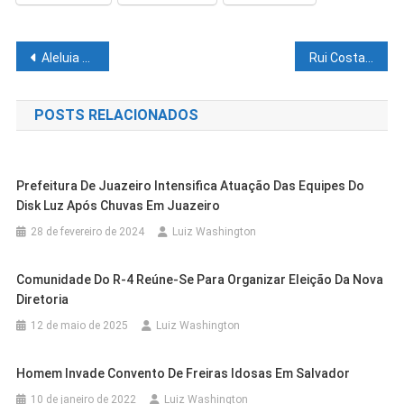
Navegação
Aleluia apresenta projeto que proíbe exigência de comprovante de vacinação em estabelecimentos privados de Salvador
Rui Costa encaminha projeto de lei com reajuste para funcionalismo estadual
de
POSTS RELACIONADOS
Post
Prefeitura De Juazeiro Intensifica Atuação Das Equipes Do
Disk Luz Após Chuvas Em Juazeiro
28 de fevereiro de 2024
Luiz Washington
Comunidade Do R-4 Reúne-Se Para Organizar Eleição Da Nova
Diretoria
12 de maio de 2025
Luiz Washington
Casa Nova
Cidades
Homem Invade Convento De Freiras Idosas Em Salvador
Cidades
Outras Cidades
NEAM De Casa Nova Entra Em Fase
Cidades
Outras Cidades
10 de janeiro de 2022
Luiz Washington