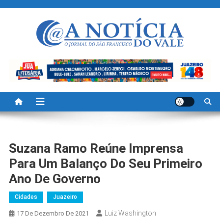
Skip
to
content
A Noticia Do Vale
Blog de Noticias do Vale do São Francisco é Região
Suzana Ramo Reúne Imprensa
Para Um Balanço Do Seu Primeiro
Ano De Governo
Cidades
Juazeiro
Luiz Washington
17 De Dezembro De 2021