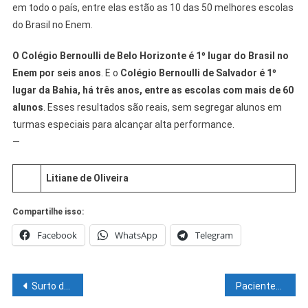
em todo o país, entre elas estão as 10 das 50 melhores escolas
do Brasil no Enem.
O Colégio Bernoulli de Belo Horizonte é 1º lugar do Brasil no
Enem por seis anos
. E o
Colégio Bernoulli de Salvador é 1º
lugar da Bahia, há três anos, entre as escolas com mais de 60
alunos
. Esses resultados são reais, sem segregar alunos em
turmas especiais para alcançar alta performance.
—
Litiane de Oliveira
Compartilhe isso:
Facebook
WhatsApp
Telegram
Navegação
Surto de gripe preocupa população e autoridades
Pacientes têm a oportunidade de conhecer o Natal do Campo Grande