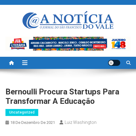
Skip
to
content
A Noticia Do Vale
Blog de Noticias do Vale do São Francisco é Região
Bernoulli Procura Startups Para
Transformar A Educação
Uncategorized
Luiz Washington
18 De Dezembro De 2021