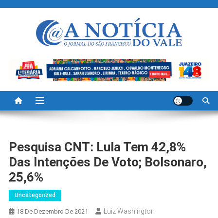
Skip
to
content
A Noticia Do Vale
Blog de Noticias do Vale do São Francisco é Região
Pesquisa CNT: Lula Tem 42,8%
Das Intenções De Voto; Bolsonaro,
25,6%
Uncategorized
Luiz Washington
18 De Dezembro De 2021