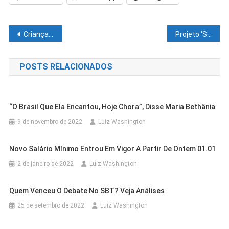
Navegação
Crianças das Casas Messe de Amor e Rosa Menina festejam o Natal com a Prefeita Suzana Ramos
Projeto ‘Solidariedade não tem idade’ entrega doações a abrigo de idosos de Petrolina
de
POSTS RELACIONADOS
Post
“O Brasil Que Ela Encantou, Hoje Chora”, Disse Maria Bethânia
9 de novembro de 2022
Luiz Washington
Novo Salário Mínimo Entrou Em Vigor A Partir De Ontem 01.01
2 de janeiro de 2022
Luiz Washington
Casa Nova
Cidades
Quem Venceu O Debate No SBT? Veja Análises
Cidades
Outras Cidades
NEAM De Casa Nova Entra Em Fase
Cidades
Outras Cidades
25 de setembro de 2022
Luiz Washington
Exame Toxicológico Passa A Ser
Cidades
Outras Cidades
Final De Implantação Para Reforçar A
Polícia Rodoviária Federal Segue
Outras Cidades
Salvador
Obrigatório Para Primeira CNH Nas
Seagri Lança Edital De Processo
Proteção Às Mulheres