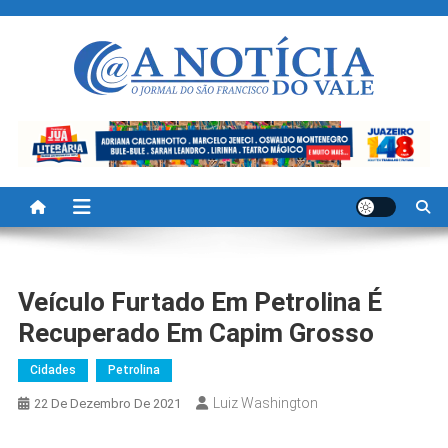
Skip
to
content
A Noticia Do Vale
Blog de Noticias do Vale do São Francisco é Região
Veículo Furtado Em Petrolina É
Recuperado Em Capim Grosso
Cidades
Petrolina
Luiz Washington
22 De Dezembro De 2021