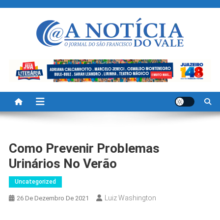
Skip
to
content
A Noticia Do Vale
Blog de Noticias do Vale do São Francisco é Região
Como Prevenir Problemas
Urinários No Verão
Uncategorized
Luiz Washington
26 De Dezembro De 2021