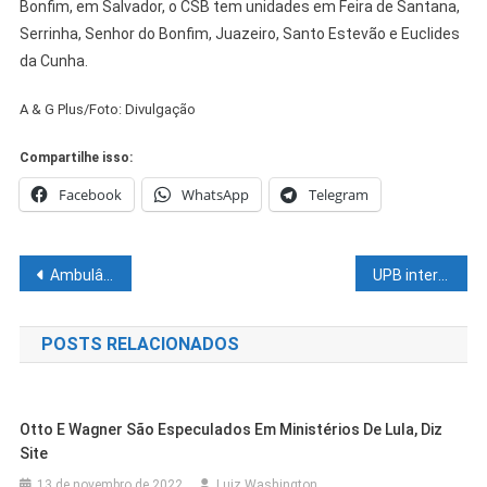
Bonfim, em Salvador, o CSB tem unidades em Feira de Santana,
Serrinha, Senhor do Bonfim, Juazeiro, Santo Estevão e Euclides
da Cunha.
A & G Plus/Foto: Divulgação
Compartilhe isso:
Facebook
WhatsApp
Telegram
Navegação
Ambulâncias e viaturas reforçam saúde e segurança pública na Bahia
UPB intermedia com governo estadual e federal apoio para os municípios atingidos pelas chuvas
de
POSTS RELACIONADOS
Post
Otto E Wagner São Especulados Em Ministérios De Lula, Diz
Site
13 de novembro de 2022
Luiz Washington