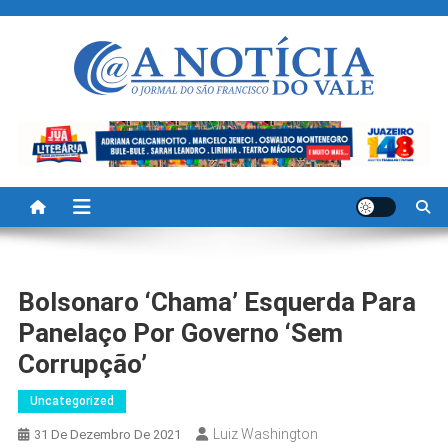
Skip
to
content
A Noticia Do Vale
Blog de Noticias do Vale do São Francisco é Região
Bolsonaro ‘chama’ Esquerda Para
Panelaço Por Governo ‘sem
Corrupção’
Uncategorized
Luiz Washington
31 De Dezembro De 2021