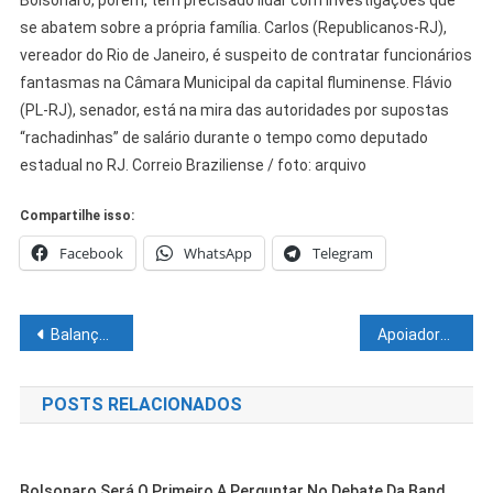
Bolsonaro, porém, tem precisado lidar com investigações que
se abatem sobre a própria família. Carlos (Republicanos-RJ),
vereador do Rio de Janeiro, é suspeito de contratar funcionários
fantasmas na Câmara Municipal da capital fluminense. Flávio
(PL-RJ), senador, está na mira das autoridades por supostas
“rachadinhas” de salário durante o tempo como deputado
estadual no RJ. Correio Braziliense / foto: arquivo
Compartilhe isso:
Facebook
WhatsApp
Telegram
Navegação
Balanço: Secretário de Agricultura e Meio Ambiente de Sobradinho faz uma avaliação da pasta em 2021
Apoiadores de Bolsonaro reagem na internet à crítica de Ivete: ‘#IveteVaiTomarNoCool’
de
POSTS RELACIONADOS
Post
Bolsonaro Será O Primeiro A Perguntar No Debate Da Band.