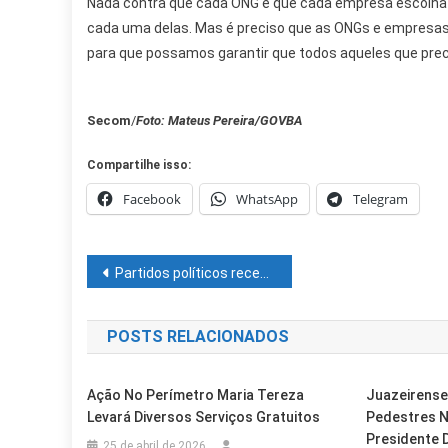
Nada contra que cada ONG e que cada empresa escolha 
cada uma delas. Mas é preciso que as ONGs e empresas
para que possamos garantir que todos aqueles que prec
Secom
/
Foto: Mateus Pereira/GOVBA
Compartilhe isso:
Facebook
WhatsApp
Telegram
Navegação
Partidos políticos receberam R$ 939 milhões do Fundo Partidário em 2021
de
POSTS RELACIONADOS
Post
Ação No Perímetro Maria Tereza
Juazeirense 
Levará Diversos Serviços Gratuitos
Pedestres N
Presidente 
25 de abril de 2026