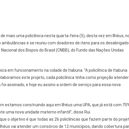
de mais uma policlínica nesta quarta-feira (5), desta vez em Ilhéus, n
to ambulâncias e se reuniu com doadores de itens para os desabrigad
 Nacional dos Bispos do Brasil (CNBB), do Fundo das Nações Unidas
nica em funcionamento na cidade de Itabuna. “A policlínica de Itabuna
aboramos este projeto, cada policlínica tinha como projeção atender
já foi assinado, e hoje eu assino a ordem de serviço para essa nova
mbém estamos construindo aqui em Ilhéus uma UPA, que já está com 75
e uma nova unidade materno infantil”, disse Rui.
que o objetivo é que todas as 26 policlínicas que fazem parte do proje
lhéus vai atender um consórcio de 12 municípios, dando cobertura pa