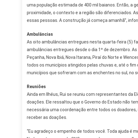
uma população estimada de 400 mil baianos. Então, a ge
proximidade, o contexto e a região são diferenciados. 
essas pessoas. A construção já começa amanhã”, info
Ambulâncias
As oito ambulâncias entregues nesta quarta-feira (5) 
ambulâncias entregues desde o dia 1º de dezembro. As de
Peçanha, Nova Ibiá, Nova Itarana, Piraí do Norte e Wen
todos os municípios atingidos pelas chuvas e, até o fi
municípios que sofreram com as enchentes no sul, no su
Reuniões
Ainda em Ilhéus, Rui se reuniu com representantes da Ele
doações. Ele ressaltou que o Governo do Estado não te
necessária uma coordenação entre todos os doadores, i
receber as doações.
“Eu agradeço o empenho de todos você. Toda ajuda é mu