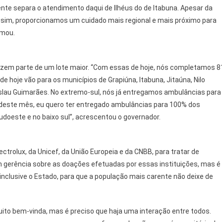
nte separa o atendimento daqui de Ilhéus do de Itabuna. Apesar da
Assim, proporcionamos um cuidado mais regional e mais próximo para
rmou.
fazem parte de um lote maior. “Com essas de hoje, nós completamos 8
 hoje vão para os municípios de Grapiúna, Itabuna, Jitaúna, Nilo
ceslau Guimarães. No extremo-sul, nós já entregamos ambulâncias para
m deste mês, eu quero ter entregado ambulâncias para 100% dos
doeste e no baixo sul”, acrescentou o governador.
ctrolux, da Unicef, da União Europeia e da CNBB, para tratar de
m gerência sobre as doações efetuadas por essas instituições, mas é
nclusive o Estado, para que a população mais carente não deixe de
ito bem-vinda, mas é preciso que haja uma interação entre todos.