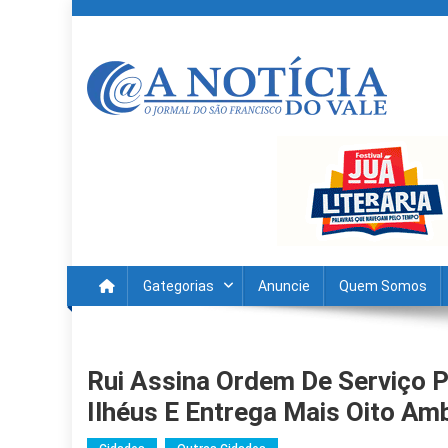
Skip
to
content
A Noticia Do Vale
Blog de Noticias do Vale do São Francisco é Região
Gategorias
Anuncie
Quem Somos
Rui Assina Ordem De Serviço P
Ilhéus E Entrega Mais Oito Am