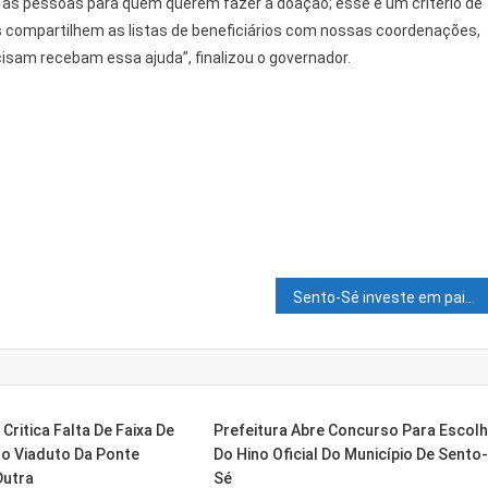
as pessoas para quem querem fazer a doação; esse é um critério de
 compartilhem as listas de beneficiários com nossas coordenações,
isam recebam essa ajuda”, finalizou o governador.
Sento-Sé investe em paisagismo nos espaços públicos do município
Critica Falta De Faixa De
Prefeitura Abre Concurso Para Escol
o Viaduto Da Ponte
Do Hino Oficial Do Município De Sento
Dutra
Sé