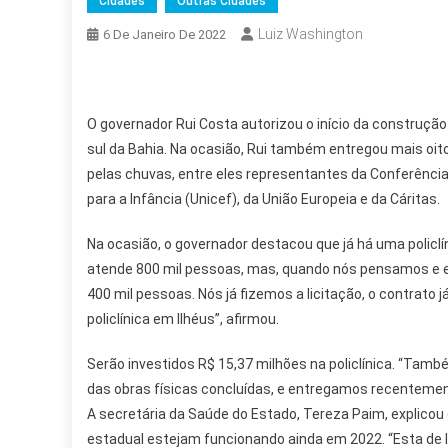
Cidades
Outras Cidades
Luiz Washington
6 De Janeiro De 2022
O governador Rui Costa autorizou o início da construção 
sul da Bahia. Na ocasião, Rui também entregou mais oi
pelas chuvas, entre eles representantes da Conferência
para a Infância (Unicef), da União Europeia e da Cáritas.
Na ocasião, o governador destacou que já há uma policlí
atende 800 mil pessoas, mas, quando nós pensamos e el
400 mil pessoas. Nós já fizemos a licitação, o contrato 
policlínica em Ilhéus”, afirmou.
Serão investidos R$ 15,37 milhões na policlínica. “Ta
das obras físicas concluídas, e entregamos recentement
A secretária da Saúde do Estado, Tereza Paim, explicou 
estadual estejam funcionando ainda em 2022. “Esta de I