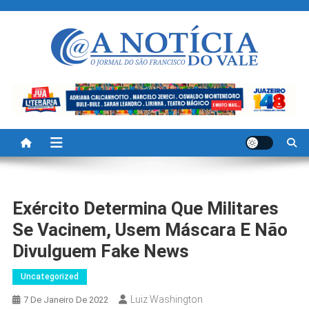
Skip
to
content
A Noticia Do Vale
Blog de Noticias do Vale do São Francisco é Região
Exército Determina Que Militares
Se Vacinem, Usem Máscara E Não
Divulguem Fake News
Uncategorized
Luiz Washington
7 De Janeiro De 2022