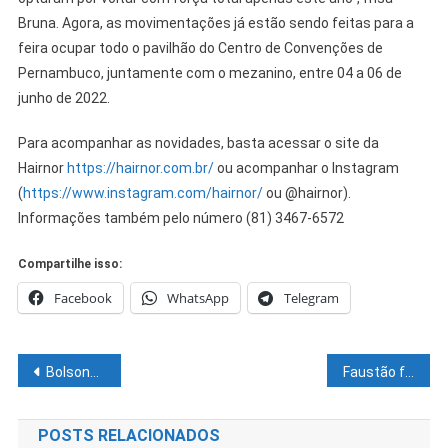
Bruna. Agora, as movimentações já estão sendo feitas para a
feira ocupar todo o pavilhão do Centro de Convenções de
Pernambuco, juntamente com o mezanino, entre 04 a 06 de
junho de 2022.
Para acompanhar as novidades, basta acessar o site da
Hairnor
https://hairnor.com.br/
ou acompanhar o Instagram
(
https://www.instagram.com/hairnor/
ou @hairnor).
Informações também pelo número (81) 3467-6572
Compartilhe isso:
Facebook
WhatsApp
Telegram
Navegação
Bolsonaro edita decreto que permite ministros viajarem de classe executiva
Faustão fala pela primeira vez sobre a saída conturbada da Globo
de
POSTS RELACIONADOS