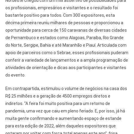
Nordeste chegou com um mix assertivo de possibilidades para
os profissionais, empresários e visitantes e o resultado foi
bastante positivo para todos. Com 300 expositores, esta
décima primeira reuniu milhares de pessoas e proporcionou a
oportunidade para cerca de 150 caravanas de diversas cidades
de Pernambuco e estados como Alagoas, Paraíba, Rio Grande
do Norte, Sergipe, Bahia e até Maranhão e Piauí. Articulada com
apoio de parceiros como o Sebrae, esses profissionais puderam
conferir a variedade de lançamentos e a ampla programação de
atividades de orientação e dicas aos participantes e visitantes
do evento.
Em contrapartida, estimulou o volume de negócios na casa dos
R$ 25 milhões e a geração de 4500 empregos diretos e
indiretos. “A feira foi muito positiva para um retorno de
pandemia, uma vez que caiu em pleno feriado. E, por isso, já há
muita gente confirmando e aumentando espaço de estande
para esta edição de 2022, além daqueles expositores que
optaram por voltar com força total apenas este ano”, frisa