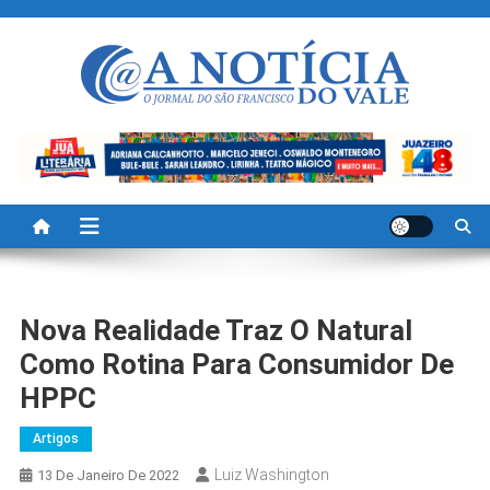
Skip
to
content
A Noticia Do Vale
Blog de Noticias do Vale do São Francisco é Região
Nova Realidade Traz O Natural
Como Rotina Para Consumidor De
HPPC
Artigos
Luiz Washington
13 De Janeiro De 2022