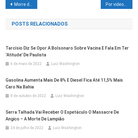
Navegação
Morre durante limpeza de equipamento funcionário da mineradora Caraíba Metais
Por videoconferência, Rui acerta detalhes sobre envio de ajuda humanitária dos Estados Unidos à Bahia
de
POSTS RELACIONADOS
Post
Tarcísio Diz Se Opor A Bolsonaro Sobre Vacina E Fala Em Ter
‘atitude’ De Paulista
6 de maio de 2022
Luiz Washington
Gasolina Aumenta Mais De 8% E Diesel Fica Até 11,5% Mais
Caro Na Bahia
8 de outubro de 2022
Luiz Washington
Serra Talhada Vai Receber O Espetáculo O Massacre De
Casa Nova
Cidades
Angico – A Morte De Lampião
Casa Nova
Cidades
Programa Farmácia Em Todo Lugar
Cidades
Petrolina
24 de julho de 2022
Luiz Washington
Prefeitura De Casa Nova Promove
Leva Medicamentos Gratuitos Aos
IFSertãoPE/Zona Rural Inscreve Até