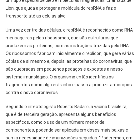
um tipo especial de óleo e moléculas magnéticas, chamada de
Lion, que ajuda a proteger a molécula do repRNA e faz o
transporte até as células alvo.
Uma vez dentro das células, o repRNA é reconhecido como RNA
mensageiros pelos ribossomos, que são estruturas que
produzem as proteínas, com as instruções trazidas pelo RNA.
Os ribossomos fabricam inicialmente o replicon, que gera várias
cópias de si mesmo e, depois, as proteínas do coronavírus, que
são quebradas em pequenos pedaços e expostas a nosso
sistema imunológico. O organismo então identifica os
fragmentos como algo estranho e passa a produzir anticorpos
contra o novo coronavírus.
Segundo o infectologista Roberto Badaró, a vacina brasileira,
que é de terceira geração, apresenta alguns benefícios
específicos, como o uso de um número menor de
componentes, podendo ser aplicada em doses mais baixas e
sem a necessidade de imunizações seguidas. “Poderemos, em