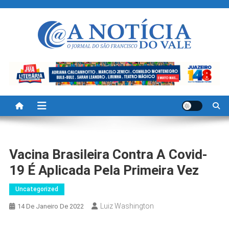
Skip
to
content
A Noticia Do Vale
Blog de Noticias do Vale do São Francisco é Região
Vacina Brasileira Contra A Covid-
19 É Aplicada Pela Primeira Vez
Uncategorized
Luiz Washington
14 De Janeiro De 2022