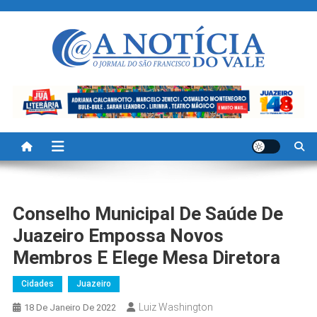
Skip
to
content
A Noticia Do Vale
Blog de Noticias do Vale do São Francisco é Região
Conselho Municipal De Saúde De
Juazeiro Empossa Novos
Membros E Elege Mesa Diretora
Cidades
Juazeiro
Luiz Washington
18 De Janeiro De 2022