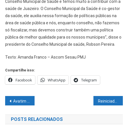
Conselho Municipal de Saúde e temos muito a contribuir com a
saúde de Juazeiro. O Conselho Municipal da Saúde é co-gestor
da saúde, ele auxilia nessa formação de políticas públicas na
área de saúde pública e nós, enquanto conselho, não fazemos
só fiscalizar, mas devemos construir também uma política
pública de melhor qualidade para os nossos munícipes”, disse o
presidente do Conselho Municipal de saúde, Robson Pereira.
Texto: Amanda Franco – Ascom Sesau PMJ
Compartilhe isso:
Facebook
WhatsApp
Telegram
Navegação
Avatim promove campanha em prol das vítimas de enchentes do sul da Bahia
Reiniciado cronograma de revitalizações e melhorias da sinalização viária de Juazeiro
de
POSTS RELACIONADOS
Post