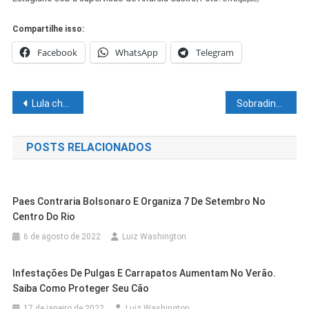
Compartilhe isso:
Facebook
WhatsApp
Telegram
Navegação
Lula chama Moro de canalha. Ex-juiz rebate: “Você será derrotado”
Sobradinho realiza mais um Torneio de Futebol Society
de
POSTS RELACIONADOS
Post
Paes Contraria Bolsonaro E Organiza 7 De Setembro No
Centro Do Rio
6 de agosto de 2022
Luiz Washington
Infestações De Pulgas E Carrapatos Aumentam No Verão.
Saiba Como Proteger Seu Cão
17 de janeiro de 2022
Luiz Washington