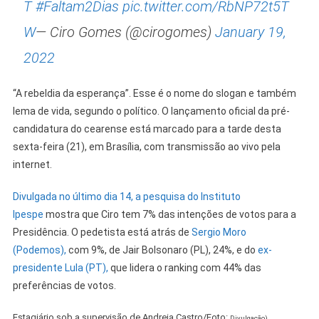
T
#Faltam2Dias
pic.twitter.com/RbNP72t5T
W
— Ciro Gomes (@cirogomes)
January 19,
2022
“A rebeldia da esperança”. Esse é o nome do slogan e também
lema de vida, segundo o político. O lançamento oficial da pré-
candidatura do cearense está marcado para a tarde desta
sexta-feira (21), em Brasília, com transmissão ao vivo pela
internet.
Divulgada no último dia 14, a pesquisa do Instituto
Ipespe
mostra que Ciro tem 7% das intenções de votos para a
Presidência. O pedetista está atrás de
Sergio Moro
(Podemos),
com 9%, de Jair Bolsonaro (PL), 24%, e do
ex-
presidente Lula (PT),
que lidera o ranking com 44% das
preferências de votos.
Estagiário sob a supervisão de Andreia Castro/Foto:
Divulgação)