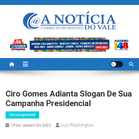
Skip
to
content
A Noticia Do Vale
Blog de Noticias do Vale do São Francisco é Região
Ciro Gomes Adianta Slogan De Sua
Campanha Presidencial
Uncategorized
Luiz Washington
19 De Janeiro De 2022