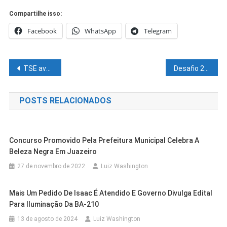
Compartilhe isso:
Facebook
WhatsApp
Telegram
Navegação
TSE avalia possibilidade de banimento do aplicativo Telegram
Desafio 2050: tecnologia é principal aliada para o aumento da produção de carne
de
POSTS RELACIONADOS
Post
Concurso Promovido Pela Prefeitura Municipal Celebra A
Beleza Negra Em Juazeiro
27 de novembro de 2022
Luiz Washington
Mais Um Pedido De Isaac É Atendido E Governo Divulga Edital
Para Iluminação Da BA-210
13 de agosto de 2024
Luiz Washington