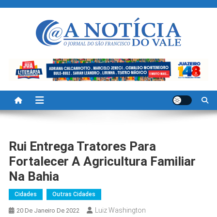
Skip
to
content
A Noticia Do Vale
Blog de Noticias do Vale do São Francisco é Região
Rui Entrega Tratores Para
Fortalecer A Agricultura Familiar
Na Bahia
Cidades
Outras Cidades
Luiz Washington
20 De Janeiro De 2022