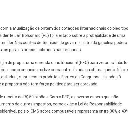
o com a atualização de ontem dos cotações internacionais do óleo tip
idente Jair Bolsonaro (PL) foi alertado sobre a probabilidade de uma
midor. Nas contas de técnicos do governo, o litro da gasolina poderá
stos para os preços cobrados nas refinarias.
tégia de propor uma emenda constitucional (PEC) para zerar os tributo
trica, como anunciou na live semanal realizada na última quinta-feira. 
 estadual, sobre esses produtos. Fontes do Congresso e ligadas à
e a proposta não tem força política para ser aprovada.
de receita de R$ 50 bilhões. Com a PEC, o governo espera que não
mento de outros impostos, como exige a Lei de Responsabilidade
nsiderável, pois o ICMS sobre combustíveis representa entre 30% e 40