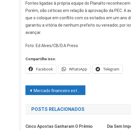
Fontes ligadas à própria equipe do Planalto reconhecem
Porém, são céticas em relação à aprovação da PEC. A 
que o coloque em conflito com os estados em um ano de
garantiu a vitória de nenhum prefeito ou vereador, por 
avançar.
Foto: Ed Alves/CB/D.A Press
Compartilhe isso:
Facebook
WhatsApp
Telegram
Navegação
Mercado financeiro está de olho em eventual aliança entre Lula e Alckmin
de
POSTS RELACIONADOS
Post
Cinco Apostas Ganharam O Prêmio
Dia Sem Imp