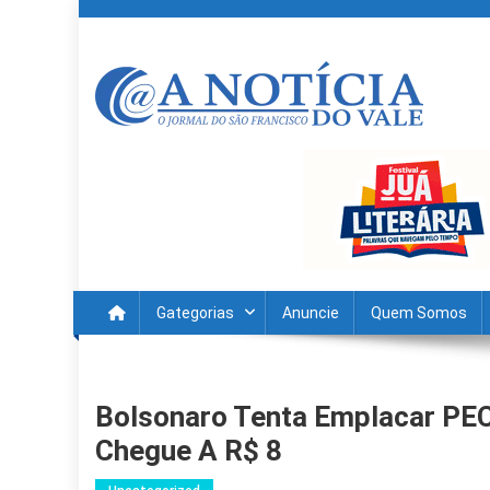
Skip
to
content
A Noticia Do Vale
Blog de Noticias do Vale do São Francisco é Região
Gategorias
Anuncie
Quem Somos
Bolsonaro Tenta Emplacar PEC 
Chegue A R$ 8