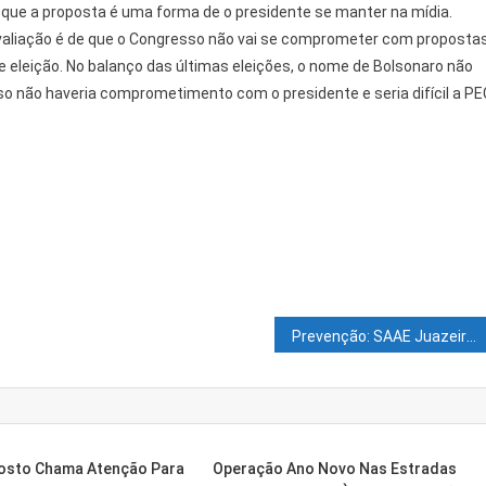
 que a proposta é uma forma de o presidente se manter na mídia.
avaliação é de que o Congresso não vai se comprometer com proposta
 eleição. No balanço das últimas eleições, o nome de Bolsonaro não
isso não haveria comprometimento com o presidente e seria difícil a PE
Prevenção: SAAE Juazeiro fecha comportas da Barragem do São Geraldo
osto Chama Atenção Para
Operação Ano Novo Nas Estradas