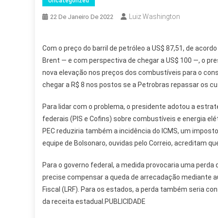
Uncategorized
Luiz Washington
22 De Janeiro De 2022
Com o preço do barril de petróleo a US$ 87,51, de acord
Brent — e com perspectiva de chegar a US$ 100 —, o pres
nova elevação nos preços dos combustíveis para o consu
chegar a R$ 8 nos postos se a Petrobras repassar os cu
Para lidar com o problema, o presidente adotou a estra
federais (PIS e Cofins) sobre combustíveis e energia elé
PEC reduziria também a incidência do ICMS, um imposto
equipe de Bolsonaro, ouvidas pelo Correio, acreditam qu
Para o governo federal, a medida provocaria uma perda 
precise compensar a queda de arrecadação mediante au
Fiscal (LRF). Para os estados, a perda também seria co
da receita estadual.PUBLICIDADE