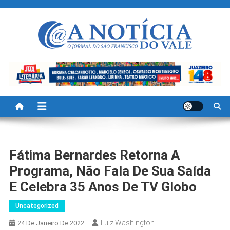
Skip
to
content
A Noticia Do Vale
Blog de Noticias do Vale do São Francisco é Região
Fátima Bernardes Retorna A
Programa, Não Fala De Sua Saída
E Celebra 35 Anos De TV Globo
Uncategorized
Luiz Washington
24 De Janeiro De 2022