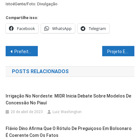
IstoéGente/Foto: Divulgação
Compartilhe isso:
Facebook
WhatsApp
Telegram
Navegação
Prefeitura de Juazeiro abre inscrições para atividades esportivas
Projeto Esporte na Cidade entrega uniforme a nova turma de futebol feminino
de
POSTS RELACIONADOS
Post
Irrigação No Nordeste: MIDR Inicia Debate Sobre Modelos De
Concessão No Piauí
20 de abril de 2023
Luiz Washington
Flávio Dino Afirma Que O Rótulo De Preguiçoso Em Bolsonaro
É Coerente Com Os Fatos