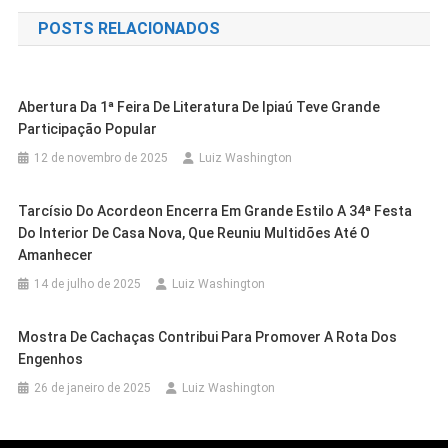
de
POSTS RELACIONADOS
Post
Abertura Da 1ª Feira De Literatura De Ipiaú Teve Grande
Participação Popular
12 de novembro de 2025
Luiz Washington
Tarcísio Do Acordeon Encerra Em Grande Estilo A 34ª Festa
Do Interior De Casa Nova, Que Reuniu Multidões Até O
Amanhecer
14 de julho de 2025
Luiz Washington
Mostra De Cachaças Contribui Para Promover A Rota Dos
Cidades
Petrolina
Engenhos
Cidades
Petrolina
Cidades
Outras Cidades
Justiça Federal Determina Que
26 de janeiro de 2025
Luiz Washington
Eleições 2026: Miguel Coelho
Cidades
Petrolina
Festas Juninas De PE Contabilizam R$
Famílias Em Luta Por Moradia Sejam
Confirma Candidatura À Câmara
Lara Cavalcanti Alfineta Miguel
310,7 Milhões De Recursos Públicos
Cidades
Petrolina
Ouvidas Antes De Eventual
Outras Cidades
Salvador