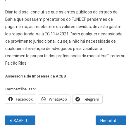
Diante disso, conclui-se que os entes públicos do estado da
Bahia que possuem precatórios do FUNDEF pendentes de
pagamento, ao receberem os valores devidos, deverão gastá-
los respeitando-se a EC 114/2021, “sem qualquer necessidade
de provimento jurisdicional, ou seja, não há necessidade de
qualquer intervenção de advogados para viabilizar o
recebimento por parte dos profissionais do magistério”, reiterou
Falcão Rios.
Assessoria de Imprensa da ACEB
Compartilhe isso:
Facebook
WhatsApp
Telegram
Navegação
SAAE Juazeiro reforça sistema de bombeamento da Barragem do São Geraldo
Hospital Regional de Juazeiro realiza primeira cirurgia para tratamento de câncer de mama