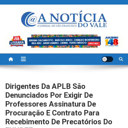
Skip
to
content
A Noticia Do Vale
Blog de Noticias do Vale do São Francisco é Região
Dirigentes Da APLB São
Denunciados Por Exigir De
Professores Assinatura De
Procuração E Contrato Para
Recebimento De Precatórios Do