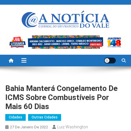
Skip
to
content
A Noticia Do Vale
Blog de Noticias do Vale do São Francisco é Região
Bahia Manterá Congelamento De
ICMS Sobre Combustíveis Por
Mais 60 Dias
Cidades
Outras Cidades
Luiz Washington
27 De Janeiro De 2022