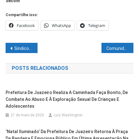
Secom
Compartilhe isso:
Facebook
WhatsApp
Telegram
Navegação
Sindicombustíveis Bahia questiona repasse de ICMS congelado dos combustíveis pela Acelen
Comunidade indígena de Sento-Sé recebe mudas de árvores frutíferas
de
POSTS RELACIONADOS
Post
Prefeitura De Juazeiro Realiza A Caminhada Faça Bonito, De
Combate Ao Abuso E À Exploração Sexual De Crianças E
Adolescentes
21 de maio de 2025
Luiz Washington
‘Natal Iluminado’ Da Prefeitura De Juazeiro Retorna À Praça
Da Bandeira E Emociona Público Em Última Apresentação Na