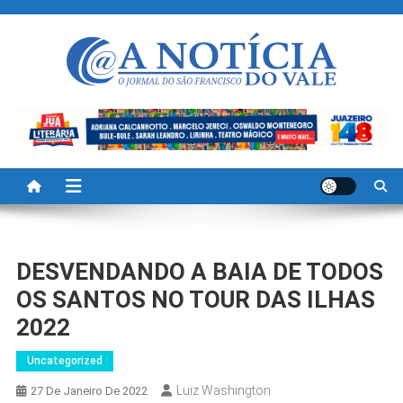
Skip
to
content
A Noticia Do Vale
Blog de Noticias do Vale do São Francisco é Região
DESVENDANDO A BAIA DE TODOS
OS SANTOS NO TOUR DAS ILHAS
2022
Uncategorized
Luiz Washington
27 De Janeiro De 2022