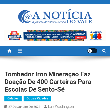
Skip
to
content
A Noticia Do Vale
Blog de Noticias do Vale do São Francisco é Região
Tombador Iron Mineração Faz
Doação De 400 Carteiras Para
Escolas De Sento-Sé
Cidades
Outras Cidades
Luiz Washington
27 De Janeiro De 2022