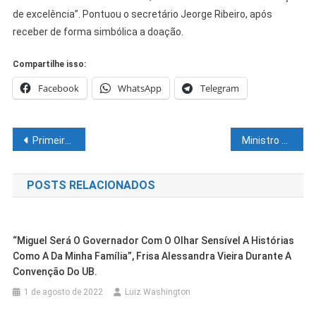
de excelência”. Pontuou o secretário Jeorge Ribeiro, após
receber de forma simbólica a doação.
Compartilhe isso:
Facebook
WhatsApp
Telegram
Navegação
Primeira etapa do Circuito de Maratonas Aquáticas Velho Chico acontecerá nesse domingo 30
Ministro das Relações Exteriores visita Petrolina na próxima segunda-feira (31)
de
POSTS RELACIONADOS
Post
“Miguel Será O Governador Com O Olhar Sensível A Histórias
Como A Da Minha Família”, Frisa Alessandra Vieira Durante A
Convenção Do UB.
1 de agosto de 2022
Luiz Washington