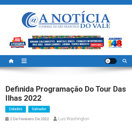
Skip
to
content
A Noticia Do Vale
Blog de Noticias do Vale do São Francisco é Região
Definida Programação Do Tour Das
Ilhas 2022
Cidades
Salvador
Luiz Washington
2 De Fevereiro De 2022