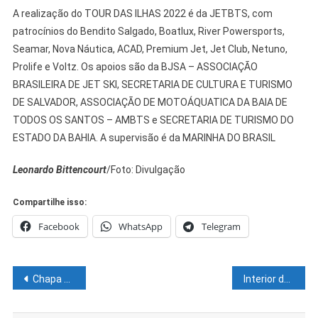
A realização do TOUR DAS ILHAS 2022 é da JETBTS, com
patrocínios do Bendito Salgado, Boatlux, River Powersports,
Seamar, Nova Náutica, ACAD, Premium Jet, Jet Club, Netuno,
Prolife e Voltz. Os apoios são da BJSA – ASSOCIAÇÃO
BRASILEIRA DE JET SKI, SECRETARIA DE CULTURA E TURISMO
DE SALVADOR, ASSOCIAÇÃO DE MOTOÁQUATICA DA BAIA DE
TODOS OS SANTOS – AMBTS e SECRETARIA DE TURISMO DO
ESTADO DA BAHIA. A supervisão é da MARINHA DO BRASIL
Leonardo Bittencourt
/Foto: Divulgação
Compartilhe isso:
Facebook
WhatsApp
Telegram
Navegação
Chapa 1 vence eleição do Sindsemp com 923 votos
Interior de Juazeiro continua recebendo melhorias no abastecimento de água
de