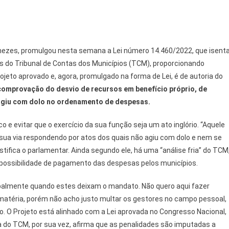
enezes, promulgou nesta semana a Lei número 14.460/2022, que isent
s do Tribunal de Contas dos Municípios (TCM), proporcionando
rojeto aprovado e, agora, promulgado na forma de Lei, é de autoria do
omprovação do desvio de recursos em benefício próprio, de
 agiu com dolo no ordenamento de despesas.
o e evitar que o exercício da sua função seja um ato inglório. “Aquele
 sua via respondendo por atos dos quais não agiu com dolo e nem se
stifica o parlamentar. Ainda segundo ele, há uma “análise fria” do TCM
 possibilidade de pagamento das despesas pelos municípios.
ipalmente quando estes deixam o mandato. Não quero aqui fazer
 matéria, porém não acho justo multar os gestores no campo pessoal,
. O Projeto está alinhado com a Lei aprovada no Congresso Nacional,
a do TCM, por sua vez, afirma que as penalidades são imputadas a