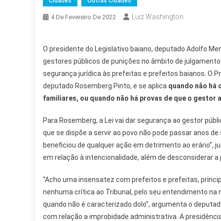
Cidades
Outras Cidades
Luiz Washington
4 De Fevereiro De 2022
O presidente do Legislativo baiano, deputado Adolfo M
gestores públicos de punições no âmbito de julgamento
segurança jurídica às prefeitas e prefeitos baianos. O P
deputado Rosemberg Pinto, e se aplica
quando não há c
familiares, ou quando não há provas de que o gestor
Para Rosemberg, a Lei vai dar segurança ao gestor públic
que se dispõe a servir ao povo não pode passar anos de
beneficiou de qualquer ação em detrimento ao erário”, ju
em relação à intencionalidade, além de desconsiderar a
“Acho uma insensatez com prefeitos e prefeitas, princ
nenhuma crítica ao Tribunal, pelo seu entendimento na
quando não é caracterizado dolo”, argumenta o deputado
com relação a improbidade administrativa. A presidênci