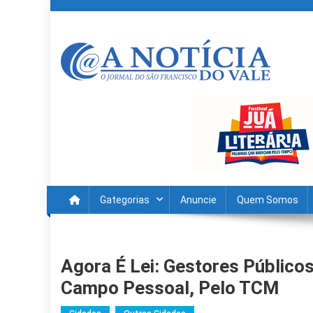
Skip
to
content
A Noticia Do Vale
Blog de Noticias do Vale do São Francisco é Região
Gategorias
Anuncie
Quem Somos
Agora É Lei: Gestores Públic
Campo Pessoal, Pelo TCM