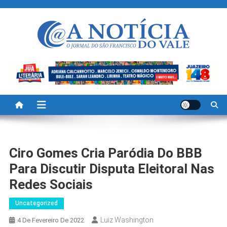
Skip
to
content
A Noticia Do Vale
Blog de Noticias do Vale do São Francisco é Região
Ciro Gomes Cria Paródia Do BBB
Para Discutir Disputa Eleitoral Nas
Redes Sociais
Uncategorized
Luiz Washington
4 De Fevereiro De 2022