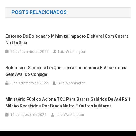
de
POSTS RELACIONADOS
Post
Entorno De Bolsonaro Minimiza Impacto Eleitoral Com Guerra
Na Ucrânia
26 de fevereiro de 2022
Luiz Washington
Bolsonaro Sanciona Lei Que Libera Laqueadura E Vasectomia
Sem Aval Do Cônjuge
5 de setembro de 2022
Luiz Washington
Cidades
Petrolina
Eleições 2026: Pedido De Registro De
Ministério Público Aciona TCU Para Barrar Salários De Até R$ 1
Candidatura De Lucas Ramos À
Milhão Recebidos Por Braga Netto E Outros Militares
Reeleição Para A Câmara Dos
12 de agosto de 2022
Luiz Washington
Cidades
Outras Cidades
Cidades
Petrolina
Deputados É Protocolado Na Justiça
Cidades
Petrolina
Cidades
Outras Cidades
Ideb 2025: Educação Avança Em
Simão Durando Oficializa Implantação
Eleitoral
Cidades
Outras Cidades
PCPE Prende Em Petrolina Acusados
Cidades
Juazeiro
Projeto Sertão Vivo Na Bahia É
Lagoa Grande
Cidades
Outras Cidades