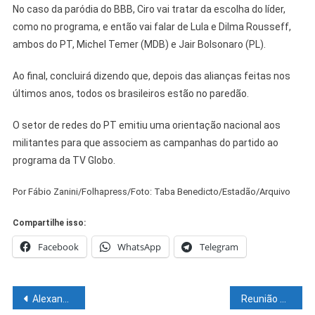
No caso da paródia do BBB, Ciro vai tratar da escolha do líder,
como no programa, e então vai falar de Lula e Dilma Rousseff,
ambos do PT, Michel Temer (MDB) e Jair Bolsonaro (PL).
Ao final, concluirá dizendo que, depois das alianças feitas nos
últimos anos, todos os brasileiros estão no paredão.
O setor de redes do PT emitiu uma orientação nacional aos
militantes para que associem as campanhas do partido ao
programa da TV Globo.
Por Fábio Zanini/Folhapress/Foto: Taba Benedicto/Estadão/Arquivo
Compartilhe isso:
Facebook
WhatsApp
Telegram
Navegação
Alexandre de Moraes manda Weintraub depor à Polícia Federal nesta sexta
Reunião com Lula destrava acordo do PT com PSB em Pernambuco