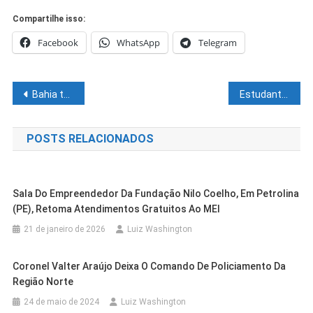
Compartilhe isso:
Facebook
WhatsApp
Telegram
Navegação
Bahia tem nove PPPs e 40 concessões e prevê novos contratos em 2022
Estudantes com mais de 18 anos terão que apresentar comprovante de vacinação contra Covid-19 nas escolas
de
POSTS RELACIONADOS
Post
Sala Do Empreendedor Da Fundação Nilo Coelho, Em Petrolina
(PE), Retoma Atendimentos Gratuitos Ao MEI
21 de janeiro de 2026
Luiz Washington
Coronel Valter Araújo Deixa O Comando De Policiamento Da
Região Norte
24 de maio de 2024
Luiz Washington