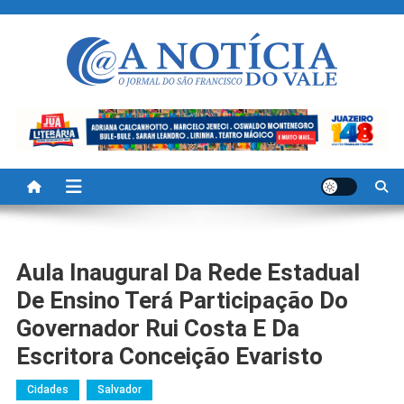
Skip
to
content
A Noticia Do Vale
Blog de Noticias do Vale do São Francisco é Região
Aula Inaugural Da Rede Estadual
De Ensino Terá Participação Do
Governador Rui Costa E Da
Escritora Conceição Evaristo
Cidades
Salvador