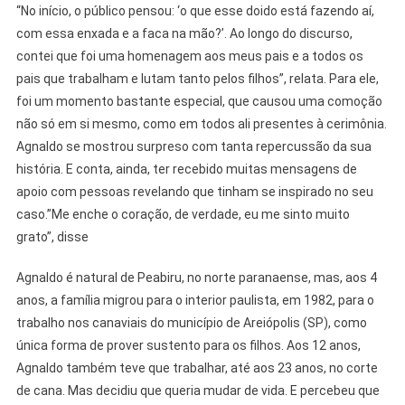
“No início, o público pensou: ‘o que esse doido está fazendo aí,
com essa enxada e a faca na mão?’. Ao longo do discurso,
contei que foi uma homenagem aos meus pais e a todos os
pais que trabalham e lutam tanto pelos filhos”, relata. Para ele,
foi um momento bastante especial, que causou uma comoção
não só em si mesmo, como em todos ali presentes à cerimônia.
Agnaldo se mostrou surpreso com tanta repercussão da sua
história. E conta, ainda, ter recebido muitas mensagens de
apoio com pessoas revelando que tinham se inspirado no seu
caso.”Me enche o coração, de verdade, eu me sinto muito
grato”, disse
Agnaldo é natural de Peabiru, no norte paranaense, mas, aos 4
anos, a família migrou para o interior paulista, em 1982, para o
trabalho nos canaviais do município de Areiópolis (SP), como
única forma de prover sustento para os filhos. Aos 12 anos,
Agnaldo também teve que trabalhar, até aos 23 anos, no corte
de cana. Mas decidiu que queria mudar de vida. E percebeu que