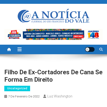
Skip
to
content
A Noticia Do Vale
Blog de Noticias do Vale do São Francisco é Região
Filho De Ex-Cortadores De Cana Se
Forma Em Direito
Uncategorized
Luiz Washington
7 De Fevereiro De 2022