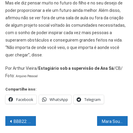
Mas ele diz pensar muito no futuro do filho e no seu desejo de
poder proporcionar a ele um futuro ainda melhor. Além disso,
afirmou não se ver fora de uma sala de aula ou fora da criação
de algum projeto social voltado às comunidades necessitadas,
com o sonho de poder inspirar cada vez mais pessoas a
superarem obstáculos e conseguirem grandes feitos na vida.
“Não importa de onde você veio, o que importa é aonde você
quer chegar”, disse.
Por Arthur Vieira/
Estagiário sob a supervisão de Ana Sá
/CB/
Foto:
Arquivo Pessoal
Compartilhe isso:
Facebook
WhatsApp
Telegram
Navegação
BBB22: Eslovênia quebra câmera de R$ 150 mil da Globo
Mara Souza assume Secretaria de Ciência, Tecnologia e Inovação da Bahia