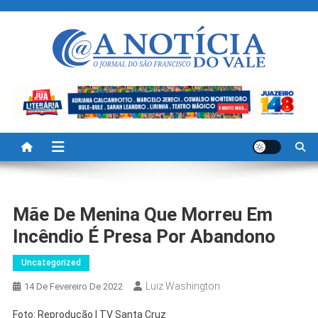
Skip
to
content
A Noticia Do Vale
Blog de Noticias do Vale do São Francisco é Região
Mãe De Menina Que Morreu Em
Incêndio É Presa Por Abandono
Uncategorized
Luiz Washington
14 De Fevereiro De 2022
Foto: Reprodução | TV Santa Cruz