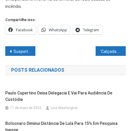
incêndio.
Compartilhe isso:
Facebook
WhatsApp
Telegram
Navegação
Suspeito de matar palmeirense diz que foi agredido por torcedores e não sabe se fez disparo
‘Calçada da Fama’: Prefeitura de Juazeiro continua homenageando ex-atletas no Estádio Adauto Moraes
de
POSTS RELACIONADOS
Post
Paulo Cupertino Deixa Delegacia E Vai Para Audiência De
Custódia
17 de maio de 2022
Luiz Washington
Bolsonaro Diminui Distância De Lula Para 15% Em Pesquisa
Ipespe