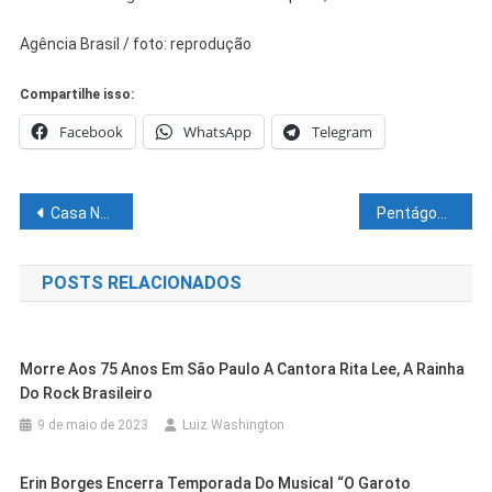
Agência Brasil / foto: reprodução
Compartilhe isso:
Facebook
WhatsApp
Telegram
Navegação
Casa Nova ganha mais uma ambulância pra levar pacientes para Juazeiro e Petrolina
Pentágono diz acreditar em “caminho diplomático” na crise entre Rússia e Ucrânia
de
POSTS RELACIONADOS
Post
Morre Aos 75 Anos Em São Paulo A Cantora Rita Lee, A Rainha
Do Rock Brasileiro
9 de maio de 2023
Luiz Washington
Erin Borges Encerra Temporada Do Musical “O Garoto