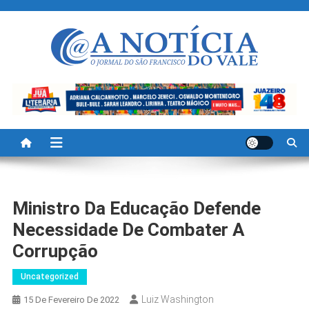
Skip
to
content
A Noticia Do Vale
Blog de Noticias do Vale do São Francisco é Região
Ministro Da Educação Defende
Necessidade De Combater A
Corrupção
Uncategorized
Luiz Washington
15 De Fevereiro De 2022