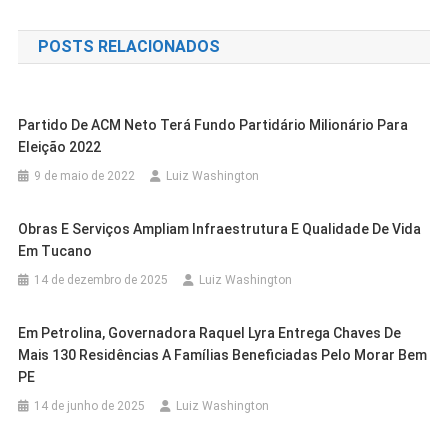
de
POSTS RELACIONADOS
Post
Partido De ACM Neto Terá Fundo Partidário Milionário Para
Eleição 2022
9 de maio de 2022
Luiz Washington
Obras E Serviços Ampliam Infraestrutura E Qualidade De Vida
Em Tucano
14 de dezembro de 2025
Luiz Washington
Em Petrolina, Governadora Raquel Lyra Entrega Chaves De
Cidades
Juazeiro
Mais 130 Residências A Famílias Beneficiadas Pelo Morar Bem
Outras Cidades
Salvador
Cidades
Juazeiro
PE
Prefeitura De Juazeiro Entrega
Venda Mais Cara Da História Do Bahia,
Cidades
Juazeiro
Aciaj Apoia Programa De Revitalização
Segunda Etapa Do Projeto De
14 de junho de 2025
Luiz Washington
Cidades
Juazeiro
Atacante É Apresentado Em Rival Da
PROJUA Na Iluminação: Prefeitura
Financeira Do Comércio Das BRs 325 E
Cidades
Juazeiro
Boiamento Do Rio São Francisco E
Juazeiro Integra A Lista Dos 20
Série A: “Estou Em Um Clube Muito