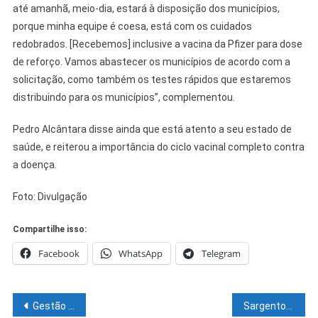
até amanhã, meio-dia, estará à disposição dos municípios,
porque minha equipe é coesa, está com os cuidados
redobrados. [Recebemos] inclusive a vacina da Pfizer para dose
de reforço. Vamos abastecer os municípios de acordo com a
solicitação, como também os testes rápidos que estaremos
distribuindo para os municípios”, complementou.
Pedro Alcântara disse ainda que está atento a seu estado de
saúde, e reiterou a importância do ciclo vacinal completo contra
a doença.
Foto: Divulgação
Compartilhe isso:
Facebook
WhatsApp
Telegram
Navegação
Gestão municipal leva mensagem de compromisso, respeito e transparência para vereadores durante abertura do ano legislativo de 2022 em Juazeiro
Sargento é condenado a 14 anos e 6 meses de prisão por transportar cocaína em avião da FAB