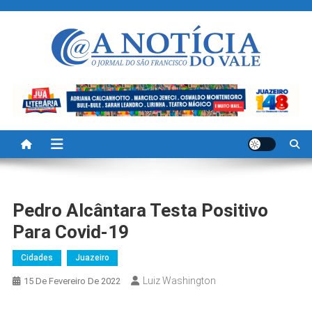
Skip
to
content
A Noticia Do Vale
Blog de Noticias do Vale do São Francisco é Região
Pedro Alcântara Testa Positivo
Para Covid-19
Cidades
Juazeiro
Luiz Washington
15 De Fevereiro De 2022